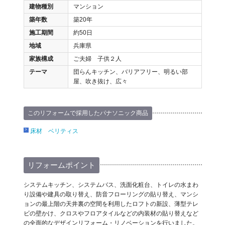
建物種別
マンション
築年数
築20年
施工期間
約50日
地域
兵庫県
家族構成
ご夫婦 子供２人
テーマ
団らんキッチン、バリアフリー、明るい部
屋、吹き抜け、広々
このリフォームで採用したパナソニック商品
床材 ベリティス
リフォームポイント
システムキッチン、システムバス、洗面化粧台、トイレの水まわ
り設備や建具の取り替え、防音フローリングの貼り替え、マンシ
ョンの最上階の天井裏の空間を利用したロフトの新設、薄型テレ
ビの壁かけ、クロスやフロアタイルなどの内装材の貼り替えなど
の全面的なデザインリフォーム・リノベーションを行いました。