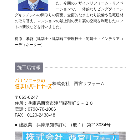
た。今回のデザインリフォーム・リノベ
ーションで、一体的なリビングダイニン
グキッチンへの間取りの変更、全面的な水まわり設備や住宅建材
の取り替え、マンションの最上階の天井裏の空間を利用したロフ
トの新設などを行いました。
梶原 孝啓（建築士・建築施工管理技士・宅建士・インテリアコ
ーディネーター）
施工店情報
株式会社 西宮リフォーム
〒663-8247
住所：兵庫県西宮市津門稲荷町３－２０
電話：0798-70-1006
FAX：0120-2438-48
建設業 兵庫県知事許可 （般-1） 第218034号