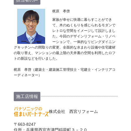
梶原 孝啓
家族が幸せに快適に暮らすことができ
て、木のぬくもりを感じられるモダンで
レトロな空間をイメージして設計しまし
た。今回のデザインリフォーム・リノベ
ーションで、一体的なリビングダイニン
グキッチンへの間取りの変更、全面的な水まわり設備や住宅建材
の取り替え、マンションの最上階の天井裏の空間を利用したロフ
トの新設などを行いました。
梶原 孝啓（建築士・建築施工管理技士・宅建士・インテリアコ
ーディネーター）
施工店情報
株式会社 西宮リフォーム
〒663-8247
住所：兵庫県西宮市津門稲荷町３－２０