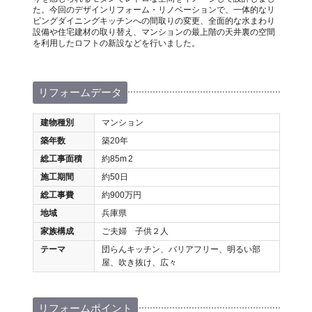
た。今回のデザインリフォーム・リノベーションで、一体的なリ
ビングダイニングキッチンへの間取りの変更、全面的な水まわり
設備や住宅建材の取り替え、マンションの最上階の天井裏の空間
を利用したロフトの新設などを行いました。
リフォームデータ
建物種別
マンション
築年数
築20年
総工事面積
約85m
2
施工期間
約50日
総工事費
約900万円
地域
兵庫県
家族構成
ご夫婦 子供２人
テーマ
団らんキッチン、バリアフリー、明るい部
屋、吹き抜け、広々
リフォームポイント