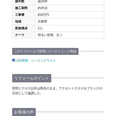
築年数
築25年
施工期間
約45日
工事費
約8万円
地域
兵庫県
家族構成
2人
テーマ
明るい部屋、広々
このリフォームで採用したパナソニック商品
LED照明 シーリングライト
リフォームポイント
照明とクロス以外は既存のまま。アクセントクロスをブラックの
石目にして協調した。
お客様の声