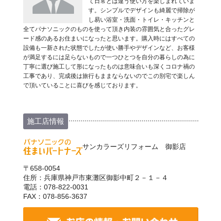
て日常とは違う使い方を楽しまれていま
す。シンプルでデザインも綺麗で掃除が
し易い浴室・洗面・トイレ・キッチンと
全てパナソニックのものを使って頂き内装の雰囲気と合ったグレ
ード感のあるお住まいになったと思います。購入時にはすべての
設備も一新された状態でしたが使い勝手やデザインなど、お客様
が満足するには足らないもので一つひとつを自分の暮らしの為に
丁寧に選び施工して形になったものは意味合いも深くコロナ禍の
工事であり、完成後は旅行もままならないのでこの別宅で楽しん
で頂いていることに喜びを感じております。
施工店情報
サンカラーズリフォーム 御影店
〒658-0054
住所：兵庫県神戸市東灘区御影中町２－１－４
電話：078-822-0031
FAX：078-856-3637