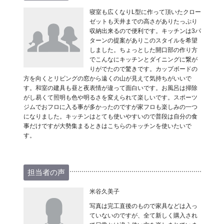
寝室も広くなりL型に作って頂いたクロー
ゼットも天井までの高さがありたっぷり
収納出来るので便利です。キッチンは3パ
ターンの提案がありこのスタイルを希望
しました。ちょっとした開口部の作り方
でこんなにキッチンとダイニングに繋が
りがでたので驚きです。カップボードの
方を向くとリビングの窓から遠くの山が見えて気持ちがいいで
す。和室の建具も昼と夜表情が違って面白いです。お風呂は掃除
がし易くて照明も色や明るさを変えられて楽しいです。スポーツ
ジムでおフロに入る事が多かったのですが家フロも楽しみの一つ
になりました。キッチンはとても使いやすいので普段は自分の食
事だけですが大勢集まるときはこちらのキッチンを使いたいで
す。
担当者の声
米谷久美子
写真は完工直後のもので家具などは入っ
ていないのですが、全て新しく購入され