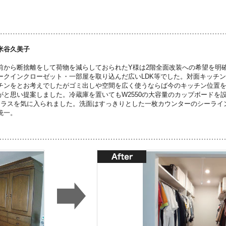
米谷久美子
前から断捨離をして荷物を減らしておられたY様は2階全面改装への希望を明
ークインクローゼット・一部屋を取り込んだ広いLDK等でした。対面キッチ
チンをとお考えでしたがゴミ出しや空間を広く使うならば今のキッチン位置
がと思い提案しました。冷蔵庫を置いてもW2550の大容量のカップボードを
クラスを気に入られました。洗面はすっきりとした一枚カウンターのシーライン
統一。