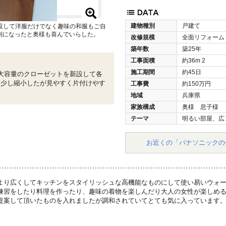
建物種別
戸建て
ｯﾄを新設して洋服だけでなく趣味の和服もご自
利になったと奥様も喜んでいらした。
改修規模
全面リフォーム
築年数
築25年
工事面積
約36m
2
施工期間
約45日
大容量のクローゼットを新設して各
て少し縮小したが見やすく片付けやす
工事費
約150万円
地域
兵庫県
家族構成
奥様 息子様
テーマ
明るい部屋、広
お近くの「パナソニックの
より広くしてキッチンをスタイリッシュな高機能なものにして使い易いウォ
練習をしたり料理を作ったり、趣味の着物を楽しんだり大人の女性が楽しめる
提案して頂いたものを入れましたが調和されていてとても気に入っています