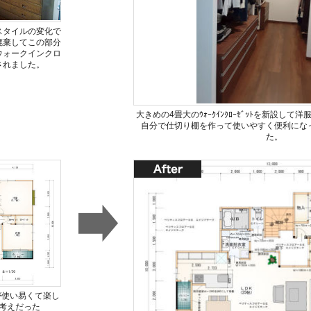
スタイルの変化で
廃棄してこの部分
ウォークインクロ
されました。
大きめの4畳大のｳｫｰｸｲﾝｸﾛｰｾﾞｯﾄを新設し
自分で仕切り棚を作って使いやすく便利にな
た。
が使い易くて楽し
考えだった