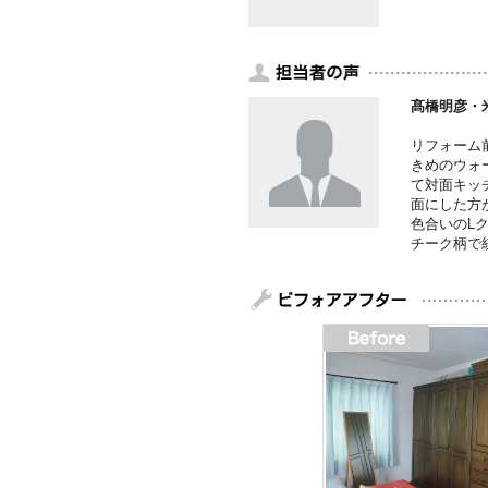
髙橋明彦・
リフォーム
きめのウォ
て対面キッ
面にした方
色合いのL
チーク柄で