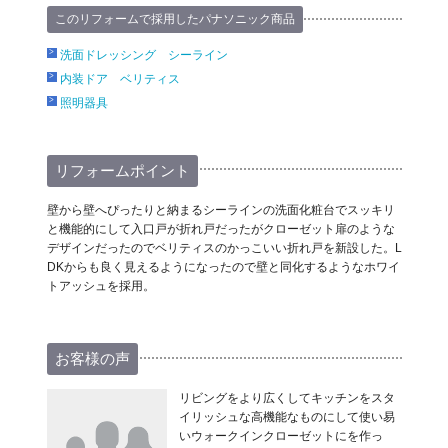
このリフォームで採用したパナソニック商品
洗面ドレッシング シーライン
内装ドア ベリティス
照明器具
リフォームポイント
壁から壁へぴったりと納まるシーラインの洗面化粧台でスッキリ
と機能的にして入口戸が折れ戸だったがクローゼット扉のような
デザインだったのでベリティスのかっこいい折れ戸を新設した。L
DKからも良く見えるようになったので壁と同化するようなホワイ
トアッシュを採用。
お客様の声
リビングをより広くしてキッチンをスタ
イリッシュな高機能なものにして使い易
いウォークインクローゼットにを作っ