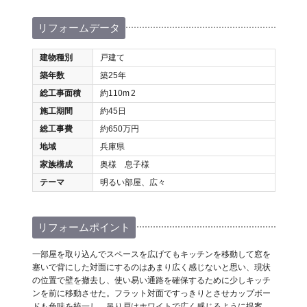
リフォームデータ
建物種別
戸建て
築年数
築25年
総工事面積
約110m
2
施工期間
約45日
総工事費
約650万円
地域
兵庫県
家族構成
奥様 息子様
テーマ
明るい部屋、広々
リフォームポイント
一部屋を取り込んでスペースを広げてもキッチンを移動して窓を
塞いで背にした対面にするのはあまり広く感じないと思い、現状
の位置で壁を撤去し、使い易い通路を確保するために少しキッチ
ンを前に移動させた。フラット対面ですっきりとさせカップボー
ドも色味を統一し、吊り戸はホワイトで広く感じるように提案。