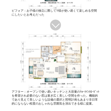
ビフォア：お子様の独立に際してY様が使い易くて楽しめる空間
にしたいとお考えだった
アフター：オープンで使い易いキッチンと大容量のｳｫｰｸｲﾝｸﾛｰｾﾞｯﾄ
を希望され必要のない窓は塞ぎ広く美しい空間を作った。機能的
であり見えて美しいような設備の選択と照明計画もあまり非日常
的にならない程度のおしゃれな雰囲気を演出できる様に提案。