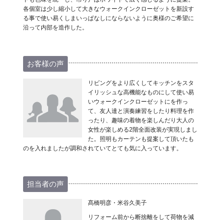
各個室は少し縮小して大きなウォークインクローゼットを新設す
る事で使い易くしまいっぱなしにならないように奥様のご希望に
沿って内部を造作した。
お客様の声
リビングをより広くしてキッチンをスタ
イリッシュな高機能なものにして使い易
いウォークインクローゼットにを作っ
て、友人達と演奏練習をしたり料理を作
ったり、趣味の着物を楽しんだり大人の
女性が楽しめる2階全面改装が実現しまし
た。照明もカーテンも提案して頂いたも
のを入れましたが調和されていてとても気に入っています。
担当者の声
髙橋明彦・米谷久美子
リフォーム前から断捨離をして荷物を減