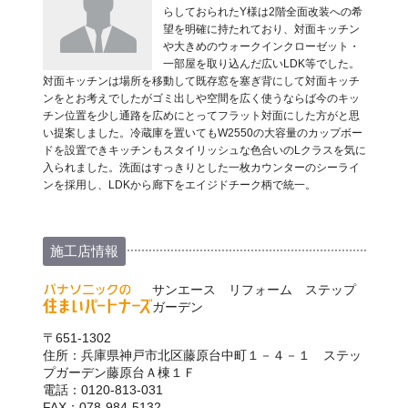
らしておられたY様は2階全面改装への希
望を明確に持たれており、対面キッチン
や大きめのウォークインクローゼット・
一部屋を取り込んだ広いLDK等でした。
対面キッチンは場所を移動して既存窓を塞ぎ背にして対面キッチ
ンをとお考えでしたがゴミ出しや空間を広く使うならば今のキッ
チン位置を少し通路を広めにとってフラット対面にした方がと思
い提案しました。冷蔵庫を置いてもW2550の大容量のカップボー
ドを設置できキッチンもスタイリッシュな色合いのLクラスを気に
入られました。洗面はすっきりとした一枚カウンターのシーライ
ンを採用し、LDKから廊下をエイジドチーク柄で統一。
施工店情報
サンエース リフォーム ステップ
ガーデン
〒651-1302
住所：兵庫県神戸市北区藤原台中町１－４－１ ステッ
プガーデン藤原台Ａ棟１Ｆ
電話：0120-813-031
FAX：078-984-5132