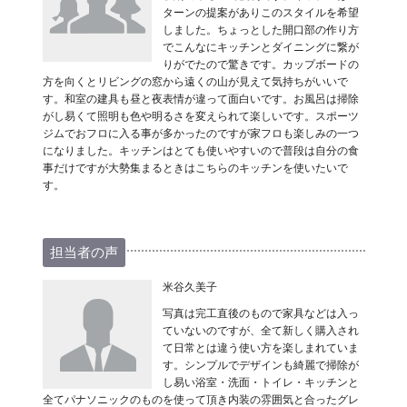
ターンの提案がありこのスタイルを希望
しました。ちょっとした開口部の作り方
でこんなにキッチンとダイニングに繋が
りがでたので驚きです。カップボードの
方を向くとリビングの窓から遠くの山が見えて気持ちがいいで
す。和室の建具も昼と夜表情が違って面白いです。お風呂は掃除
がし易くて照明も色や明るさを変えられて楽しいです。スポーツ
ジムでおフロに入る事が多かったのですが家フロも楽しみの一つ
になりました。キッチンはとても使いやすいので普段は自分の食
事だけですが大勢集まるときはこちらのキッチンを使いたいで
す。
担当者の声
米谷久美子
写真は完工直後のもので家具などは入っ
ていないのですが、全て新しく購入され
て日常とは違う使い方を楽しまれていま
す。シンプルでデザインも綺麗で掃除が
し易い浴室・洗面・トイレ・キッチンと
全てパナソニックのものを使って頂き内装の雰囲気と合ったグレ