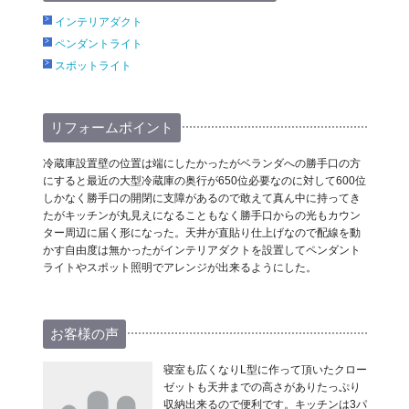
インテリアダクト
ペンダントライト
スポットライト
リフォームポイント
冷蔵庫設置壁の位置は端にしたかったがベランダへの勝手口の方
にすると最近の大型冷蔵庫の奥行が650位必要なのに対して600位
しかなく勝手口の開閉に支障があるので敢えて真ん中に持ってき
たがキッチンが丸見えになることもなく勝手口からの光もカウン
ター周辺に届く形になった。天井が直貼り仕上げなので配線を動
かす自由度は無かったがインテリアダクトを設置してペンダント
ライトやスポット照明でアレンジが出来るようにした。
お客様の声
寝室も広くなりL型に作って頂いたクロー
ゼットも天井までの高さがありたっぷり
収納出来るので便利です。キッチンは3パ