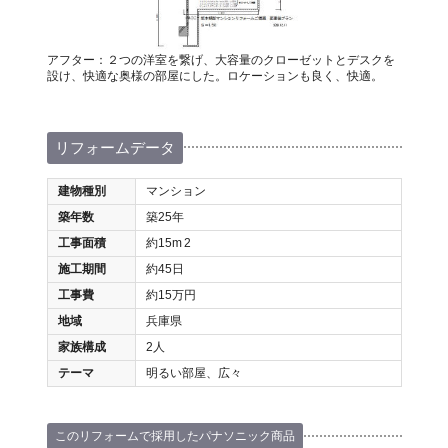
アフター：２つの洋室を繋げ、大容量のクローゼットとデスクを
設け、快適な奥様の部屋にした。ロケーションも良く、快適。
リフォームデータ
建物種別
マンション
築年数
築25年
工事面積
約15m
2
施工期間
約45日
工事費
約15万円
地域
兵庫県
家族構成
2人
テーマ
明るい部屋、広々
このリフォームで採用したパナソニック商品