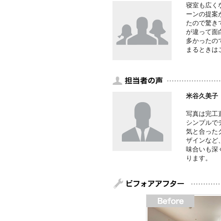
寝室も広く
ーンの提案
たので驚き
が違って面
多かったの
まるときは
米谷久美子
写真は完工
シンプルで
気と合った
ザインなど
味合いも深
ります。