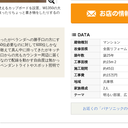
えるカップボードを設置。W1350の大
取ったりちょっと書き物をしたりするの
かったがベランダへの勝手口の方にす
建物種別
マンション
0位必要なのに対して600位しかな
改修規模
全面リフォーム
で敢えて真ん中に持ってきたがキッチ
手口からの光もカウンター周辺に届く
築年数
築25年
げなので配線を動かす自由度は無かっ
工事面積
約15m
2
てペンダントライトやスポット照明で
施工期間
約45日
工事費
約15万円
地域
兵庫県
家族構成
2人
テーマ
明るい部屋、広
お近くの「パナソニックの