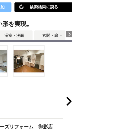
い形を実現。
浴室・洗面
玄関・廊下
個室
個室
ーズリフォーム 御影店