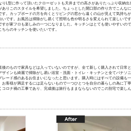
なりL型に作って頂いたクローゼットも天井までの高さがありたっぷり収納出
がありこのスタイルを希望しました。ちょっとした開口部の作り方でこんな
です。カップボードの方を向くとリビングの窓から遠くの山が見えて気持ち
白いです。お風呂は掃除がし易くて照明も色や明るさを変えられて楽しいで
ですが家フロも楽しみの一つになりました。キッチンはとても使いやすいの
こちらのキッチンを使いたいです。
直後のもので家具などは入っていないのですが、全て新しく購入されて日常
デザインも綺麗で掃除がし易い浴室・洗面・トイレ・キッチンと全てパナソ
グレード感のあるお住まいになったと思います。購入時にはすべての設備も
、お客様が満足するには足らないもので一つひとつを自分の暮らしの為に丁
くコロナ禍の工事であり、完成後は旅行もままならないのでこの別宅で楽し