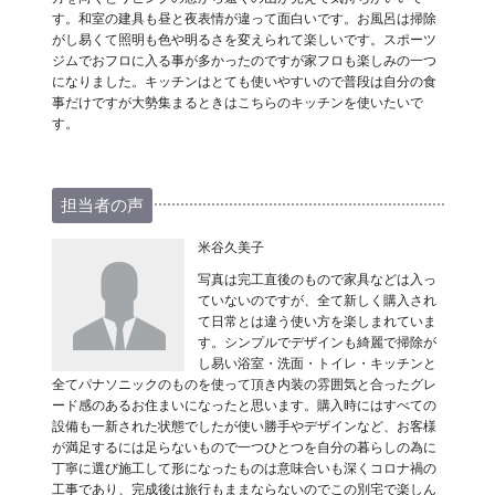
す。和室の建具も昼と夜表情が違って面白いです。お風呂は掃除
がし易くて照明も色や明るさを変えられて楽しいです。スポーツ
ジムでおフロに入る事が多かったのですが家フロも楽しみの一つ
になりました。キッチンはとても使いやすいので普段は自分の食
事だけですが大勢集まるときはこちらのキッチンを使いたいで
す。
担当者の声
米谷久美子
写真は完工直後のもので家具などは入っ
ていないのですが、全て新しく購入され
て日常とは違う使い方を楽しまれていま
す。シンプルでデザインも綺麗で掃除が
し易い浴室・洗面・トイレ・キッチンと
全てパナソニックのものを使って頂き内装の雰囲気と合ったグレ
ード感のあるお住まいになったと思います。購入時にはすべての
設備も一新された状態でしたが使い勝手やデザインなど、お客様
が満足するには足らないもので一つひとつを自分の暮らしの為に
丁寧に選び施工して形になったものは意味合いも深くコロナ禍の
工事であり、完成後は旅行もままならないのでこの別宅で楽しん