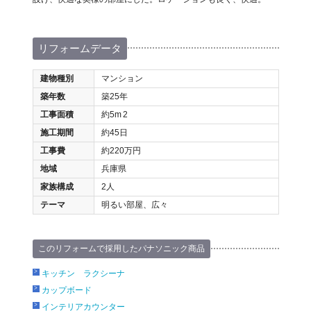
リフォームデータ
建物種別
マンション
築年数
築25年
工事面積
約5m
2
施工期間
約45日
工事費
約220万円
地域
兵庫県
家族構成
2人
テーマ
明るい部屋、広々
このリフォームで採用したパナソニック商品
キッチン ラクシーナ
カップボード
インテリアカウンター