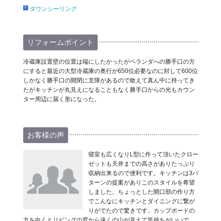
ダウンシーリング
リフォームポイント
冷蔵庫設置壁の位置は端にしたかったがベランダへの勝手口の方
にすると最近の大型冷蔵庫の奥行が650位必要なのに対して600位
しかなく勝手口の開閉に支障があるので敢えて真ん中に持ってき
たがキッチンが丸見えになることもなく勝手口からの光もカウン
ター周辺に届く形になった。
お客様の声
寝室も広くなりL型に作って頂いたクロー
ゼットも天井までの高さがありたっぷり
収納出来るので便利です。キッチンは3パ
ターンの提案がありこのスタイルを希望
しました。ちょっとした開口部の作り方
でこんなにキッチンとダイニングに繋が
りがでたので驚きです。カップボードの
方を向くとリビングの窓から遠くの山が見えて気持ちがいいで