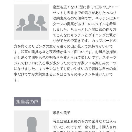
寝室も広くなりL型に作って頂いたクロー
ゼットも天井までの高さがありたっぷり
収納出来るので便利です。キッチンは3パ
ターンの提案がありこのスタイルを希望
しました。ちょっとした開口部の作り方
でこんなにキッチンとダイニングに繋が
りがでたので驚きです。カップボードの
方を向くとリビングの窓から遠くの山が見えて気持ちがいいで
す。和室の建具も昼と夜表情が違って面白いです。お風呂は掃除
がし易くて照明も色や明るさを変えられて楽しいです。スポーツ
ジムでおフロに入る事が多かったのですが家フロも楽しみの一つ
になりました。キッチンはとても使いやすいので普段は自分の食
事だけですが大勢集まるときはこちらのキッチンを使いたいで
す。
担当者の声
米谷久美子
写真は完工直後のもので家具などは入っ
ていないのですが、全て新しく購入され