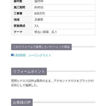
築年数
築25年
施工期間
約45日
工事費
約8万円
地域
兵庫県
家族構成
2人
テーマ
明るい部屋、広々
このリフォームで採用したパナソニック商品
LED照明 シーリングライト
リフォームポイント
照明とクロス以外は既存のまま。アクセントクロスをブラックの
石目にして協調した。
お客様の声