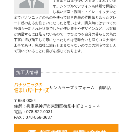
て日常とは違う使い方を楽しまれていま
す。シンプルでデザインも綺麗で掃除が
し易い浴室・洗面・トイレ・キッチンと
全てパナソニックのものを使って頂き内装の雰囲気と合ったグレ
ード感のあるお住まいになったと思います。購入時にはすべての
設備も一新された状態でしたが使い勝手やデザインなど、お客様
が満足するには足らないもので一つひとつを自分の暮らしの為に
丁寧に選び施工して形になったものは意味合いも深くコロナ禍の
工事であり、完成後は旅行もままならないのでこの別宅で楽しん
で頂いていることに喜びを感じております。
施工店情報
サンカラーズリフォーム 御影店
〒658-0054
住所：兵庫県神戸市東灘区御影中町２－１－４
電話：078-822-0031
FAX：078-856-3637