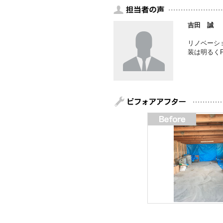
吉田 誠
リノベーシ
装は明るく