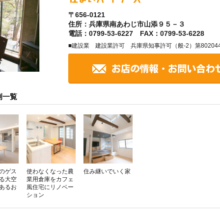
〒656-0121
住所：兵庫県南あわじ市山添９５－３
電話：0799-53-6227 FAX：0799-53-6228
■建設業 建設業許可 兵庫県知事許可（般-2）第80204
例一覧
のゲス
使わなくなった農
住み継いでいく家
る大空
業用倉庫をカフェ
があるお
風住宅にリノベー
ション