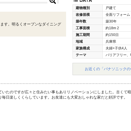
建物種別
戸建て
改修規模
全面リフォーム
築年数
築30年
ります。明るくオープンなダイニング
工事面積
約18m
2
施工期間
約150日
地域
兵庫県
家族構成
夫婦+子供4人
テーマ
バリアフリー、
お近くの「パナソニックの
ていたのですが広々と住みたい事もありリノベーションにしました。古くて
り毎日楽しくくらしています。お友達にも大変おしゃれな家だと好評です。