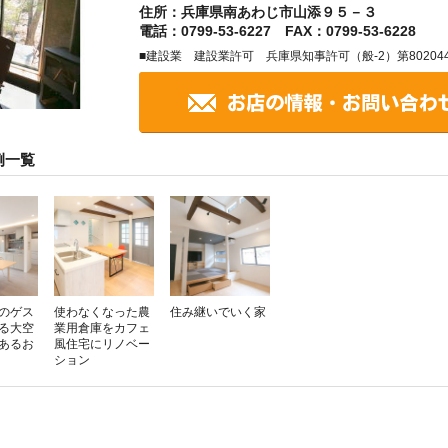
住所：兵庫県南あわじ市山添９５－３
電話：0799-53-6227 FAX：0799-53-6228
■建設業 建設業許可 兵庫県知事許可（般-2）第80204
例一覧
のゲス
使わなくなった農
住み継いでいく家
る大空
業用倉庫をカフェ
があるお
風住宅にリノベー
ション