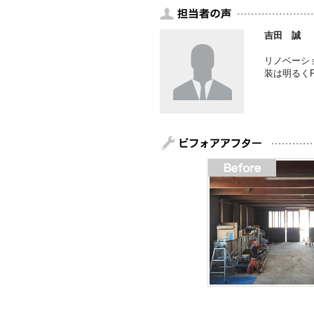
吉田 誠
リノベーシ
装は明るく