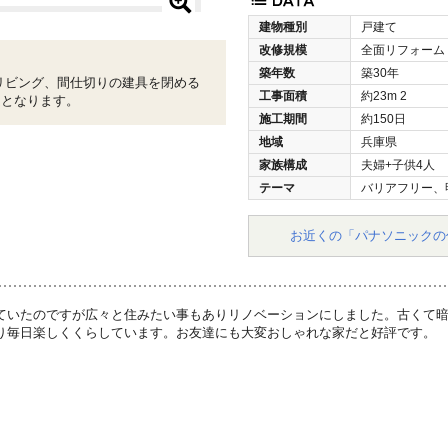
建物種別
戸建て
改修規模
全面リフォーム
築年数
築30年
リビング、間仕切りの建具を閉める
工事面積
約23m
2
ムとなります。
施工期間
約150日
地域
兵庫県
家族構成
夫婦+子供4人
テーマ
バリアフリー、
お近くの「パナソニックの
ていたのですが広々と住みたい事もありリノベーションにしました。古くて
り毎日楽しくくらしています。お友達にも大変おしゃれな家だと好評です。