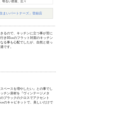
、明るい部屋、広々
住まいパートナーズ」登録店
できるので、キッチンに立つ事が苦に
行き93㎝のフラット対面のキッチン
になる事も心配でしたが、自然と使っ
快適です。
納スペースを増やしたい』との事でし
キッチン扉材を『ヴィンテージメタ
調のブラックのクロスでアクセント
5㎝のキャビネットで、美しいだけで