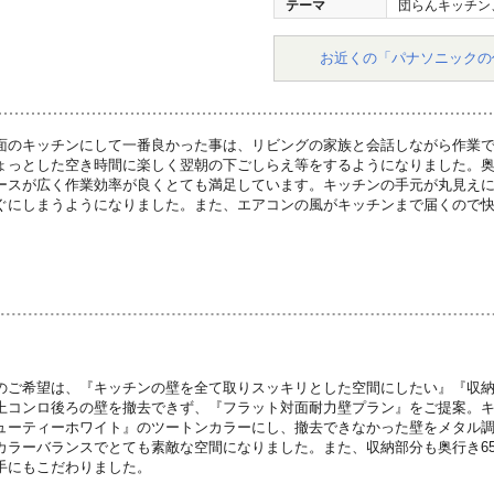
テーマ
団らんキッチン
お近くの「パナソニックの
面のキッチンにして一番良かった事は、リビングの家族と会話しながら作業
ょっとした空き時間に楽しく翌朝の下ごしらえ等をするようになりました。奥
ースが広く作業効率が良くとても満足しています。キッチンの手元が丸見え
ぐにしまうようになりました。また、エアコンの風がキッチンまで届くので
のご希望は、『キッチンの壁を全て取りスッキリとした空間にしたい』『収
上コンロ後ろの壁を撤去できず、『フラット対面耐力壁プラン』をご提案。
ューティーホワイト』のツートンカラーにし、撤去できなかった壁をメタル
カラーバランスでとても素敵な空間になりました。また、収納部分も奥行き6
手にもこだわりました。