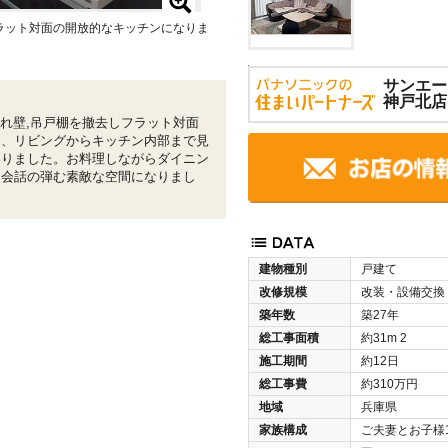
ラット対面の開放的なキッチンになりま
サンエー
神戸北店
垂れ壁,吊戸棚を撤去しフラット対面
り、リビングからキッチン内部まで見
わりました。お料理しながらダイニン
と会話の弾む素敵な空間になりまし
建物種別
戸建て
改修規模
改装・設備交換
築年数
築27年
総工事面積
約31m
2
施工期間
約12日
総工事費
約310万円
地域
兵庫県
家族構成
ご夫妻とお子様