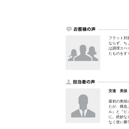
フラット対
ならず、ち
は調理スペ
たものをす
安達 美保
最初の奥様
たが、構造
ル』と『ビ
に。絶妙な
なく使い勝