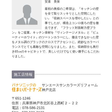
安達 美保
最初の奥様のご希望は、『キッチンの壁
を全て取りスッキリとした空間にした
い』『収納スペースを増やしたい』との
事でしたが、構造上コンロ後ろの壁を撤
去できず、『フラット対面耐力壁プラ
ン』をご提案。キッチン扉材を『ヴィンテージメタル』と『ビュ
ーティーホワイト』のツートンカラーにし、撤去できなかった壁
をメタル調のブラックのクロスでアクセントに。絶妙なカラーバ
ランスでとても素敵な空間になりました。また、収納部分も奥行
き65㎝のキャビネットで、美しいだけでなく使い勝手にもこだわ
りました。
施工店情報
サンエースサンカラーズリフォーム
神戸北店
〒651-1246
住所：兵庫県神戸市北区谷上西町２－２２
電話：078-586-2131