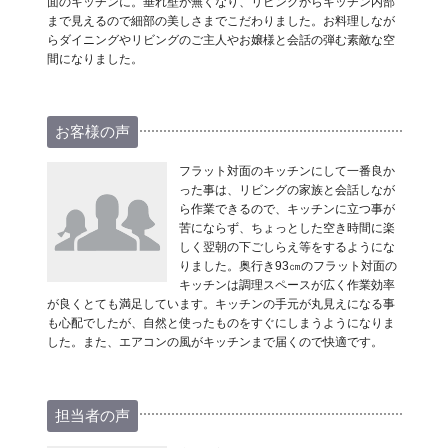
面のキッチンに。垂れ壁が無くなり、リビングからキッチン内部
まで見えるので細部の美しさまでこだわりました。お料理しなが
らダイニングやリビングのご主人やお嬢様と会話の弾む素敵な空
間になりました。
お客様の声
フラット対面のキッチンにして一番良か
った事は、リビングの家族と会話しなが
ら作業できるので、キッチンに立つ事が
苦にならず、ちょっとした空き時間に楽
しく翌朝の下ごしらえ等をするようにな
りました。奥行き93㎝のフラット対面の
キッチンは調理スペースが広く作業効率
が良くとても満足しています。キッチンの手元が丸見えになる事
も心配でしたが、自然と使ったものをすぐにしまうようになりま
した。また、エアコンの風がキッチンまで届くので快適です。
担当者の声