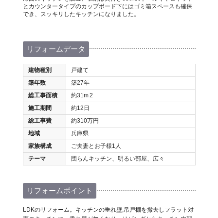
とカウンタータイプのカップボード下にはゴミ箱スペースも確保
でき、スッキリしたキッチンになりました。
リフォームデータ
建物種別
戸建て
築年数
築27年
総工事面積
約31m
2
施工期間
約12日
総工事費
約310万円
地域
兵庫県
家族構成
ご夫妻とお子様1人
テーマ
団らんキッチン、明るい部屋、広々
リフォームポイント
LDKのリフォーム。キッチンの垂れ壁,吊戸棚を撤去しフラット対