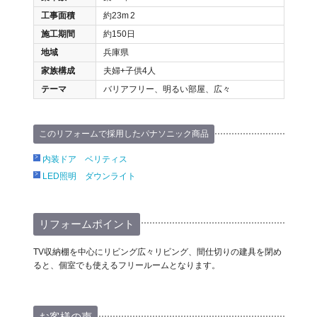
工事面積
約23m
2
施工期間
約150日
地域
兵庫県
家族構成
夫婦+子供4人
テーマ
バリアフリー、明るい部屋、広々
このリフォームで採用したパナソニック商品
内装ドア ベリティス
LED照明 ダウンライト
リフォームポイント
TV収納棚を中心にリビング広々リビング、間仕切りの建具を閉め
ると、個室でも使えるフリールームとなります。
お客様の声