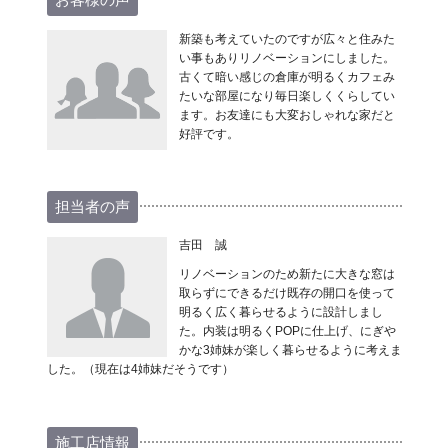
新築も考えていたのですが広々と住みた
い事もありリノベーションにしました。
古くて暗い感じの倉庫が明るくカフェみ
たいな部屋になり毎日楽しくくらしてい
ます。お友達にも大変おしゃれな家だと
好評です。
担当者の声
吉田 誠
リノベーションのため新たに大きな窓は
取らずにできるだけ既存の開口を使って
明るく広く暮らせるように設計しまし
た。内装は明るくPOPに仕上げ、にぎや
かな3姉妹が楽しく暮らせるように考えま
した。（現在は4姉妹だそうです）
施工店情報