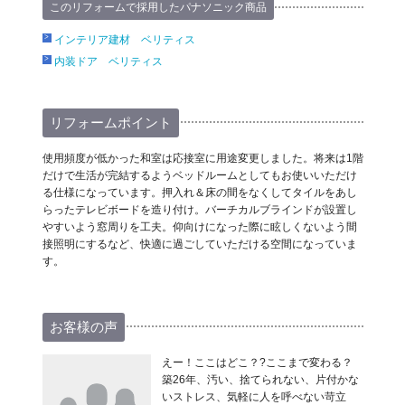
このリフォームで採用したパナソニック商品
インテリア建材 ベリティス
内装ドア ベリティス
リフォームポイント
使用頻度が低かった和室は応接室に用途変更しました。将来は1階
だけで生活が完結するようベッドルームとしてもお使いいただけ
る仕様になっています。押入れ＆床の間をなくしてタイルをあし
らったテレビボードを造り付け。バーチカルブラインドが設置し
やすいよう窓周りを工夫。仰向けになった際に眩しくないよう間
接照明にするなど、快適に過ごしていただける空間になっていま
す。
お客様の声
えー！ここはどこ？?ここまで変わる？
築26年、汚い、捨てられない、片付かな
いストレス、気軽に人を呼べない苛立