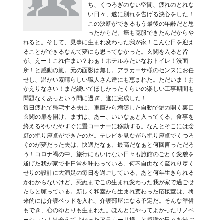
ち、くつろぎのない空間、疲れのとれな
い日々、遂に別れを告げる決心をした！
この決断ができるもう最後の年齢だと思
ったからだ。癌も克服できたんだからや
れると。そして、見事に生まれ変わった我が家！こんな日を迎え
ることができるなんて夢にも思ってなかった。玄関を入ると皆
が、えー！これ住まい？わぁ！ホテルみたいなおトイレ！洗面
所！と感動の嵐。元の面影は無し。アラカーサ様のセンスにお任
せし、温かい素晴らしい職人さん達にも恵まれた。ただいま！お
かえりなさい！まだ続いてほしかったくらいの楽しい工事期間も
問題なくあっという間に過ぎ、遂に完成した！
毎日疲れて帰宅する夫は、車庫から増築した自動で鍵の開く裏口
玄関の扉を開け、まずは、あー、いいなぁと入ってくる。食事を
終えるやいなやすぐに畳コーナーに移動する。なんとそこには念
願の掘り座卓ができたのだ。テレビを見ながら掘り座卓でくつろ
ぐのが夢だった夫は、快適だなぁ、最高だなぁと何回言っただろ
う！コロナ禍の中、旅行にもいけない日々も旅館のごとく変貌を
遂げた我が家で非日常を味わっている。何不自由なく至れり尽く
せりの設計に大満足の毎日を過ごしている。あと何年生きられる
かわからないけど、死ぬまでこの生まれ変わった我が家で過ごせ
たらと願っている。新しく和室から生まれ変わった応接室は、将
来的には介護ベッドを入れ、介護部屋になる予定だ。そんな準備
もでき、心のゆとりも生まれた。ほんとにやってよかったリノベ
ーション！出会えてよかったアラカーサ様！と感謝の日々を過ご