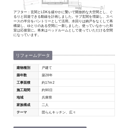
アフター：玄関とLDKを緩やかに繋いで開放的な大空間とし、ぐ
るりと回遊できる動線を計画しました。サブ玄関を増築し、スペ
ースの半分をパントリーとして活用。水回りは納戸をなくして再
構築し、ゆとりのある空間に一新しました。使っていなかった和
室は応接室に。将来はベッドルームとして使っていただける空間
になっています。
リフォームデータ
建物種別
戸建て
築年数
築28年
工事面積
約17m
2
施工期間
約90日
地域
兵庫県
家族構成
二人
テーマ
団らんキッチン、広々