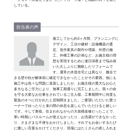
している。
担当者の声
着工してから約3ヶ月間、プランニングに
デザイン、工法や建材・設備機器の選
定、造作家具の製作や増築、外壁の施
工、外構工事の計画など、お施主様の理
想を実現するために連日深夜まで悩み抜
いた久しぶりに難航したリフォームで
す。通常の木造住宅とは異なり、撤去で
きる壁や柱が解体前に確定できなかったことがその要因。他にも
施工中は色々な問題に直面しましたが、お施主様の寛大なお心と
多大なるご尽力により、無事工期通りに完工しました。我々の命
を守る大変なお仕事をされているご主人様。工事期間中に何度も
緊急のオペに行かれたと翌朝聞きました。ご要望いただいた畳コ
ーナーでゆったりと束の間の休息を楽しんでいただけると嬉しい
です。そして奥様。住まわれながらの大規模改修だったことで、
寒い時期にバスルームが使えなかったり、お洗濯ができなかった
り、さまざまな不便をおかけしました。それでもお会いするたび
に優しい言葉をかけてくださり、現場にはたくさんの差し入れま