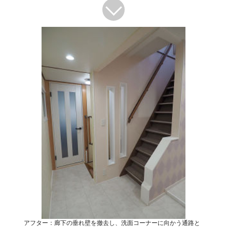
アフター：廊下の垂れ壁を撤去し、洗面コーナーに向かう通路と