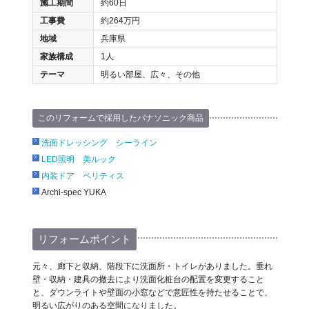
施工期間
約60日
工事費
約264万円
地域
兵庫県
家族構成
1人
テーマ
明るい部屋、広々、その他
このリフォームで採用したパナソニック商品
洗面ドレッシング シーライン
LED照明 美ルック
内装ドア ベリティス
Archi-spec YUKA
リフォームポイント
元々、廊下と収納、階段下に洗面所・トイレがありました。垂れ
壁・収納・建具の撤去により洗面化粧台の配置を変更すること
と、ダウンライトや壁面の小窓などで意匠性を持たせることで、
明るい広がりのある空間になりました。