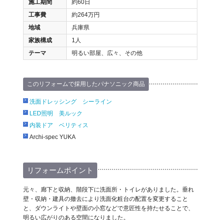
施工期間
約60日
工事費
約264万円
地域
兵庫県
家族構成
1人
テーマ
明るい部屋、広々、その他
このリフォームで採用したパナソニック商品
洗面ドレッシング シーライン
LED照明 美ルック
内装ドア ベリティス
Archi-spec YUKA
リフォームポイント
元々、廊下と収納、階段下に洗面所・トイレがありました。垂れ
壁・収納・建具の撤去により洗面化粧台の配置を変更すること
と、ダウンライトや壁面の小窓などで意匠性を持たせることで、
明るい広がりのある空間になりました。