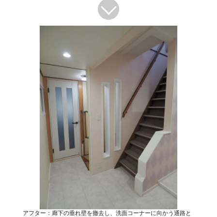
アフター：廊下の垂れ壁を撤去し、洗面コーナーに向かう通路と