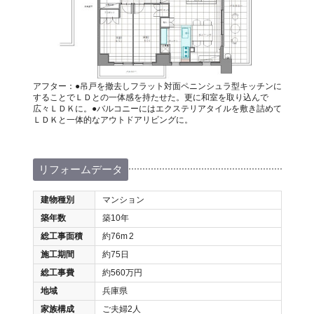
アフター：●吊戸を撤去しフラット対面ペニンシュラ型キッチンに
することでＬＤとの一体感を持たせた。更に和室を取り込んで
広々ＬＤＫに。●バルコニーにはエクステリアタイルを敷き詰めて
ＬＤＫと一体的なアウトドアリビングに。
リフォームデータ
建物種別
マンション
築年数
築10年
総工事面積
約76m
2
施工期間
約75日
総工事費
約560万円
地域
兵庫県
家族構成
ご夫婦2人