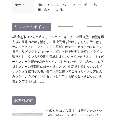
テーマ
団らんキッチン、バリアフリー、明るい部
屋、広々、その他
リフォームポイント
●和室を取り込んで広々リビングに。キッチンの垂れ壁・腰壁を撤
去後の天井の段差を活かして間接照明を計画しました。天井は茶
色の木目柄とし、ダイニングの壁紙にはテーマカラーのグレーを
採用。リビングＴＶコーナーの壁にも間接照明を計画してタイル
張りとし、くつろぎ空間が完成しました。●インテリアは、ネイビ
ーとグレーと茶色の3色をメインにしたインテリアで統一。フロア
材をグレーの石目調に統一することで、生活感を感じないスタイ
リッシュな空間が実現。長年大事に使ってこられたイタリア家具
カッシーナのダイニングセットとソファも納まるべきぴったりの
場所を与えられました。
お客様の声
年齢を重ねても気持ちは若くいたいとい
う想いがあり、そのためにはいきいきと