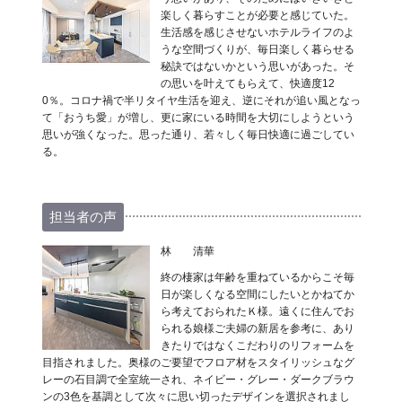
楽しく暮らすことが必要と感じていた。
生活感を感じさせないホテルライフのよ
うな空間づくりが、毎日楽しく暮らせる
秘訣ではないかという思いがあった。そ
の思いを叶えてもらえて、快適度12
0％。コロナ禍で半リタイヤ生活を迎え、逆にそれが追い風となっ
て「おうち愛」が増し、更に家にいる時間を大切にしようという
思いが強くなった。思った通り、若々しく毎日快適に過ごしてい
る。
担当者の声
林 清華
終の棲家は年齢を重ねているからこそ毎
日が楽しくなる空間にしたいとかねてか
ら考えておられたＫ様。遠くに住んでお
られる娘様ご夫婦の新居を参考に、あり
きたりではなくこだわりのリフォームを
目指されました。奥様のご要望でフロア材をスタイリッシュなグ
レーの石目調で全室統一され、ネイビー・グレー・ダークブラウ
ンの3色を基調として次々に思い切ったデザインを選択されまし