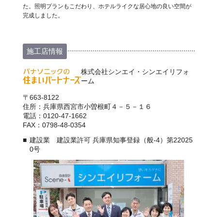
た。照明プランもこだわり、ホテルライクな居心地の良い空間が
完成しました。
施工店情報
株式会社シンエイ・シンエイリフォ
ーム
〒663-8122
住所：兵庫県西宮市小曽根町４－５－１６
電話：0120-47-1662
FAX：0798-48-0354
建設業 建設業許可 兵庫県知事登録（般-4）第22025
0号