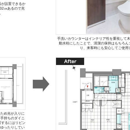
器が設置できるか
32㎝あるので充
。
手洗いカウンターはインテリア性を重視して
動水栓にしたことで、清潔の保持はもちろん
り、来客時にも安心してご使用
るため光が入りに
お手持ちのダイニ
置するにはリビン
はゆったりしてい