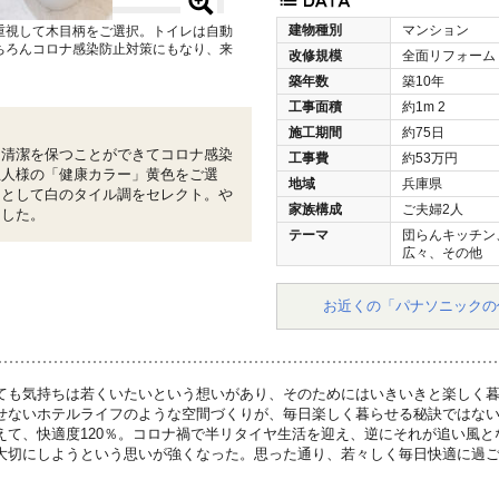
建物種別
マンション
重視して木目柄をご選択。トイレは自動
ちろんコロナ感染防止対策にもなり、来
改修規模
全面リフォーム
。
築年数
築10年
工事面積
約1m
2
施工期間
約75日
、清潔を保つことができてコロナ感染
工事費
約53万円
主人様の「健康カラー」黄色をご選
地域
兵庫県
トとして白のタイル調をセレクト。や
家族構成
ご夫婦2人
ました。
テーマ
団らんキッチン
広々、その他
お近くの「パナソニックの
ても気持ちは若くいたいという想いがあり、そのためにはいきいきと楽しく
せないホテルライフのような空間づくりが、毎日楽しく暮らせる秘訣ではな
えて、快適度120％。コロナ禍で半リタイヤ生活を迎え、逆にそれが追い風
大切にしようという思いが強くなった。思った通り、若々しく毎日快適に過