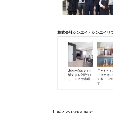
株式会社シンエイ・シンエイリ
家族が心地よく生
子どもたち
活できる空間づく
に合わせて
り ＬＤＫや水廻...
る家！～増
ず...
近くのお店を探す