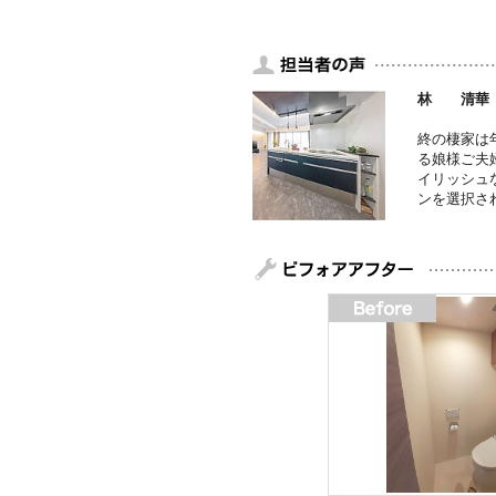
林 清華
終の棲家は
る娘様ご夫
イリッシュ
ンを選択さ