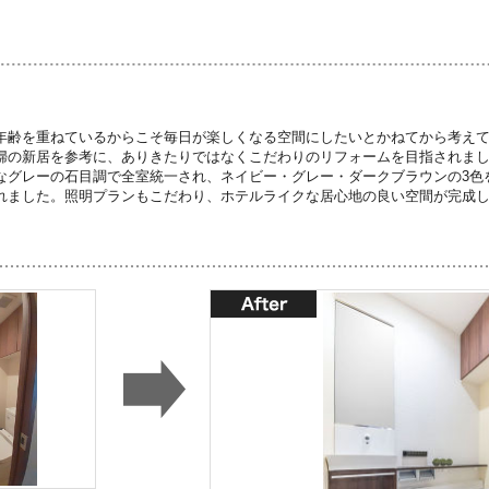
年齢を重ねているからこそ毎日が楽しくなる空間にしたいとかねてから考え
婦の新居を参考に、ありきたりではなくこだわりのリフォームを目指されま
なグレーの石目調で全室統一され、ネイビー・グレー・ダークブラウンの3色
れました。照明プランもこだわり、ホテルライクな居心地の良い空間が完成