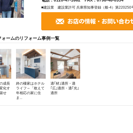
■建設業 建設業許可 兵庫県知事登録（般-4）第220250
フォームのリフォーム事例一覧
の成長
終の棲家はホテル
適｢材｣適所・適
変化す
ライフ～「敢えて
｢広｣適所・適｢光｣
築せ
年相応の家に住
適所
ま...