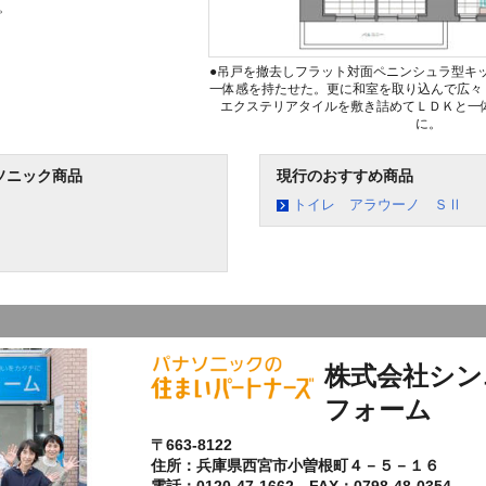
。
●吊戸を撤去しフラット対面ペニンシュラ型キ
一体感を持たせた。更に和室を取り込んで広々
エクステリアタイルを敷き詰めてＬＤＫと一
に。
ソニック商品
現行のおすすめ商品
トイレ アラウーノ ＳⅡ
株式会社シン
フォーム
〒663-8122
住所：兵庫県西宮市小曽根町４－５－１６
電話：0120-47-1662 FAX：0798-48-0354