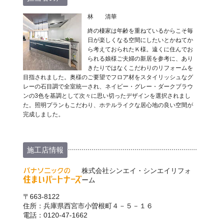
林 清華
終の棲家は年齢を重ねているからこそ毎
日が楽しくなる空間にしたいとかねてか
ら考えておられたＫ様。遠くに住んでお
られる娘様ご夫婦の新居を参考に、あり
きたりではなくこだわりのリフォームを
目指されました。奥様のご要望でフロア材をスタイリッシュなグ
レーの石目調で全室統一され、ネイビー・グレー・ダークブラウ
ンの3色を基調として次々に思い切ったデザインを選択されまし
た。照明プランもこだわり、ホテルライクな居心地の良い空間が
完成しました。
施工店情報
株式会社シンエイ・シンエイリフォ
ーム
〒663-8122
住所：兵庫県西宮市小曽根町４－５－１６
電話：0120-47-1662