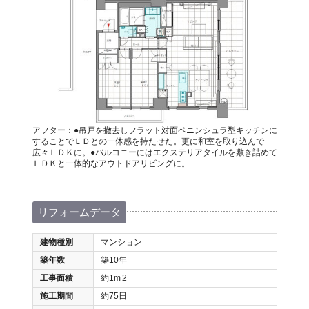
アフター：●吊戸を撤去しフラット対面ペニンシュラ型キッチンに
することでＬＤとの一体感を持たせた。更に和室を取り込んで
広々ＬＤＫに。●バルコニーにはエクステリアタイルを敷き詰めて
ＬＤＫと一体的なアウトドアリビングに。
リフォームデータ
建物種別
マンション
築年数
築10年
工事面積
約1m
2
施工期間
約75日