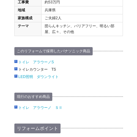
工事費
約53万円
地域
兵庫県
家族構成
ご夫婦2人
テーマ
団らんキッチン、バリアフリー、明るい部
屋、広々、その他
このリフォームで採用したパナソニック商品
トイレ アラウーノS
トイレカウンター TS
LED照明 ダウンライト
現行のおすすめ商品
トイレ アラウーノ ＳⅡ
リフォームポイント