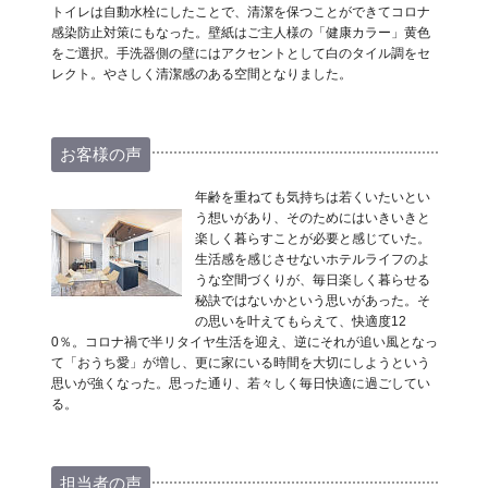
トイレは自動水栓にしたことで、清潔を保つことができてコロナ
感染防止対策にもなった。壁紙はご主人様の「健康カラー」黄色
をご選択。手洗器側の壁にはアクセントとして白のタイル調をセ
レクト。やさしく清潔感のある空間となりました。
お客様の声
年齢を重ねても気持ちは若くいたいとい
う想いがあり、そのためにはいきいきと
楽しく暮らすことが必要と感じていた。
生活感を感じさせないホテルライフのよ
うな空間づくりが、毎日楽しく暮らせる
秘訣ではないかという思いがあった。そ
の思いを叶えてもらえて、快適度12
0％。コロナ禍で半リタイヤ生活を迎え、逆にそれが追い風となっ
て「おうち愛」が増し、更に家にいる時間を大切にしようという
思いが強くなった。思った通り、若々しく毎日快適に過ごしてい
る。
担当者の声