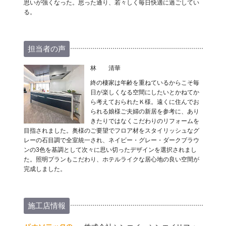
思いが強くなった。思った通り、若々しく毎日快適に過ごしてい
る。
担当者の声
林 清華
終の棲家は年齢を重ねているからこそ毎
日が楽しくなる空間にしたいとかねてか
ら考えておられたＫ様。遠くに住んでお
られる娘様ご夫婦の新居を参考に、あり
きたりではなくこだわりのリフォームを
目指されました。奥様のご要望でフロア材をスタイリッシュなグ
レーの石目調で全室統一され、ネイビー・グレー・ダークブラウ
ンの3色を基調として次々に思い切ったデザインを選択されまし
た。照明プランもこだわり、ホテルライクな居心地の良い空間が
完成しました。
施工店情報