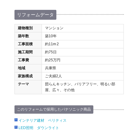
リフォームデータ
建物種別
マンション
築年数
築10年
工事面積
約11m
2
施工期間
約75日
工事費
約25万円
地域
兵庫県
家族構成
ご夫婦2人
テーマ
団らんキッチン、バリアフリー、明るい部
屋、広々、その他
このリフォームで採用したパナソニック商品
インテリア建材 ベリティス
LED照明 ダウンライト