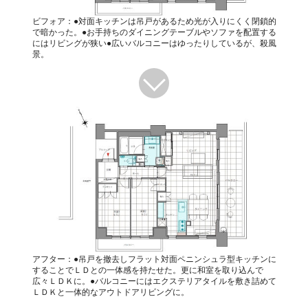
ビフォア：●対面キッチンは吊戸があるため光が入りにくく閉鎖的
で暗かった。●お手持ちのダイニングテーブルやソファを配置する
にはリビングが狭い●広いバルコニーはゆったりしているが、殺風
景。
アフター：●吊戸を撤去しフラット対面ペニンシュラ型キッチンに
することでＬＤとの一体感を持たせた。更に和室を取り込んで
広々ＬＤＫに。●バルコニーにはエクステリアタイルを敷き詰めて
ＬＤＫと一体的なアウトドアリビングに。