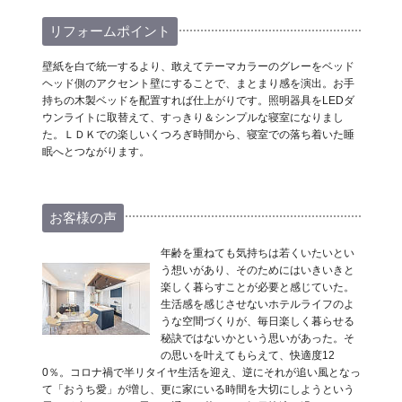
リフォームポイント
壁紙を白で統一するより、敢えてテーマカラーのグレーをベッド
ヘッド側のアクセント壁にすることで、まとまり感を演出。お手
持ちの木製ベッドを配置すれば仕上がりです。照明器具をLEDダ
ウンライトに取替えて、すっきり＆シンプルな寝室になりまし
た。ＬＤＫでの楽しいくつろぎ時間から、寝室での落ち着いた睡
眠へとつながります。
お客様の声
年齢を重ねても気持ちは若くいたいとい
う想いがあり、そのためにはいきいきと
楽しく暮らすことが必要と感じていた。
生活感を感じさせないホテルライフのよ
うな空間づくりが、毎日楽しく暮らせる
秘訣ではないかという思いがあった。そ
の思いを叶えてもらえて、快適度12
0％。コロナ禍で半リタイヤ生活を迎え、逆にそれが追い風となっ
て「おうち愛」が増し、更に家にいる時間を大切にしようという