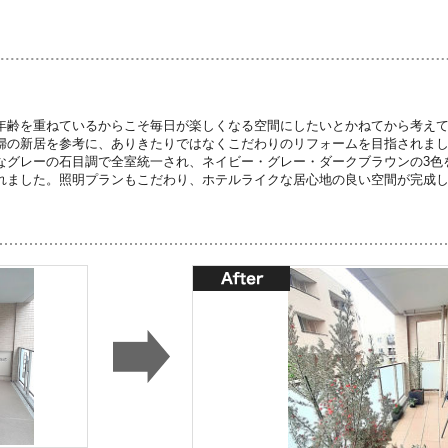
年齢を重ねているからこそ毎日が楽しくなる空間にしたいとかねてから考え
婦の新居を参考に、ありきたりではなくこだわりのリフォームを目指されま
なグレーの石目調で全室統一され、ネイビー・グレー・ダークブラウンの3色
れました。照明プランもこだわり、ホテルライクな居心地の良い空間が完成