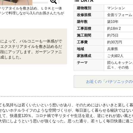
建物種別
マンション
テリアタイルを敷き詰め、ＬＤＫと一体
チンで料理しながら3人のお孫さんたちが
改修規模
全面リフォーム
！
築年数
築10年
工事面積
約18m
2
施工期間
約75日
とによって、バルコニーも一体感がで
工事費
約30万円
にエクステリアタイルを敷き詰めるだ
地域
兵庫県
格段にアップします。ガーデンファニ
家族構成
ご夫婦2人
完成しました。
テーマ
団らんキッチン
広々、その他
お近くの「パナソニックの
ても気持ちは若くいたいという想いがあり、そのためにはいきいきと楽しく
せないホテルライフのような空間づくりが、毎日楽しく暮らせる秘訣ではな
えて、快適度120％。コロナ禍で半リタイヤ生活を迎え、逆にそれが追い風
大切にしようという思いが強くなった。思った通り、若々しく毎日快適に過