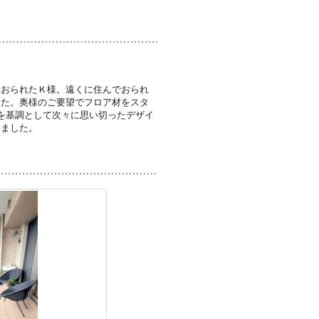
ておられたＫ様。遠くに住んでおられ
した。奥様のご要望でフロア材をスタ
を基調として次々に思い切ったデザイ
しました。