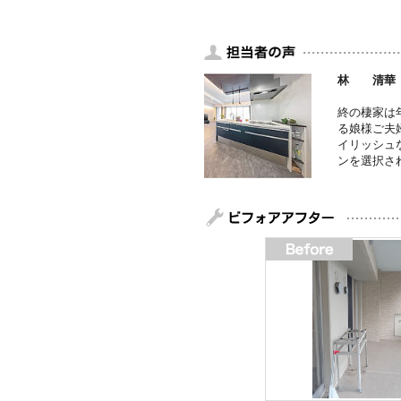
林 清華
終の棲家は
る娘様ご夫
イリッシュ
ンを選択さ