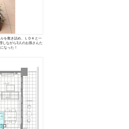
イルを敷き詰め、ＬＤＫと一
理しながら3人のお孫さんた
うになった！