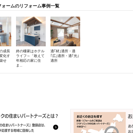
フォームのリフォーム事例一覧
の成長
終の棲家はホテル
適｢材｣適所・適
変化す
ライフ～「敢えて
｢広｣適所・適｢光｣
築せ
年相応の家に住
適所
ま...