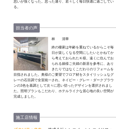
思いが強くなった。思った通り、若々しく毎日快適に過ごしてい
る。
担当者の声
林 清華
終の棲家は年齢を重ねているからこそ毎
日が楽しくなる空間にしたいとかねてか
ら考えておられたＫ様。遠くに住んでお
られる娘様ご夫婦の新居を参考に、あり
きたりではなくこだわりのリフォームを
目指されました。奥様のご要望でフロア材をスタイリッシュなグ
レーの石目調で全室統一され、ネイビー・グレー・ダークブラウ
ンの3色を基調として次々に思い切ったデザインを選択されまし
た。照明プランもこだわり、ホテルライクな居心地の良い空間が
完成しました。
施工店情報