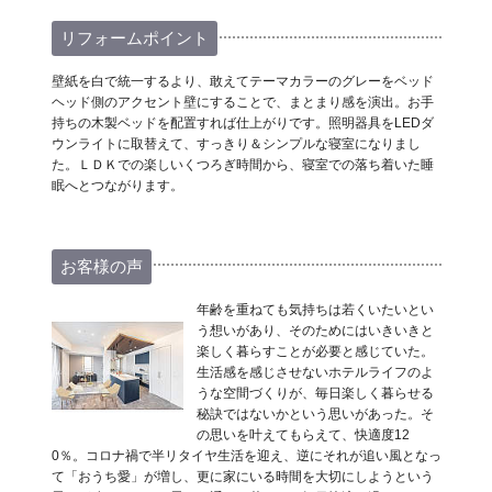
リフォームポイント
壁紙を白で統一するより、敢えてテーマカラーのグレーをベッド
ヘッド側のアクセント壁にすることで、まとまり感を演出。お手
持ちの木製ベッドを配置すれば仕上がりです。照明器具をLEDダ
ウンライトに取替えて、すっきり＆シンプルな寝室になりまし
た。ＬＤＫでの楽しいくつろぎ時間から、寝室での落ち着いた睡
眠へとつながります。
お客様の声
年齢を重ねても気持ちは若くいたいとい
う想いがあり、そのためにはいきいきと
楽しく暮らすことが必要と感じていた。
生活感を感じさせないホテルライフのよ
うな空間づくりが、毎日楽しく暮らせる
秘訣ではないかという思いがあった。そ
の思いを叶えてもらえて、快適度12
0％。コロナ禍で半リタイヤ生活を迎え、逆にそれが追い風となっ
て「おうち愛」が増し、更に家にいる時間を大切にしようという