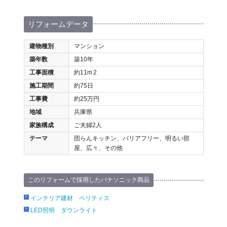
リフォームデータ
建物種別
マンション
築年数
築10年
工事面積
約11m
2
施工期間
約75日
工事費
約25万円
地域
兵庫県
家族構成
ご夫婦2人
テーマ
団らんキッチン、バリアフリー、明るい部
屋、広々、その他
このリフォームで採用したパナソニック商品
インテリア建材 ベリティス
LED照明 ダウンライト