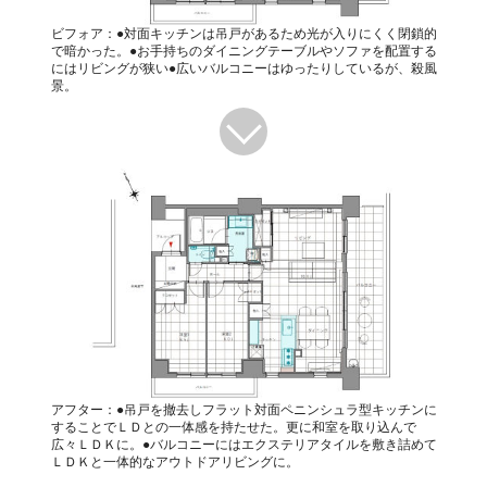
ビフォア：●対面キッチンは吊戸があるため光が入りにくく閉鎖的
で暗かった。●お手持ちのダイニングテーブルやソファを配置する
にはリビングが狭い●広いバルコニーはゆったりしているが、殺風
景。
アフター：●吊戸を撤去しフラット対面ペニンシュラ型キッチンに
することでＬＤとの一体感を持たせた。更に和室を取り込んで
広々ＬＤＫに。●バルコニーにはエクステリアタイルを敷き詰めて
ＬＤＫと一体的なアウトドアリビングに。