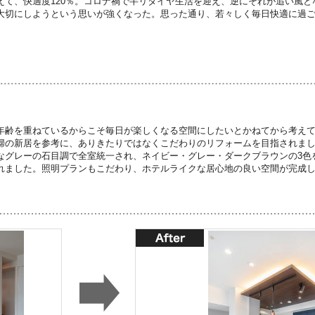
えて、快適度120％。コロナ禍で半リタイヤ生活を迎え、逆にそれが追い風
大切にしようという思いが強くなった。思った通り、若々しく毎日快適に過
年齢を重ねているからこそ毎日が楽しくなる空間にしたいとかねてから考え
婦の新居を参考に、ありきたりではなくこだわりのリフォームを目指されま
なグレーの石目調で全室統一され、ネイビー・グレー・ダークブラウンの3色
れました。照明プランもこだわり、ホテルライクな居心地の良い空間が完成