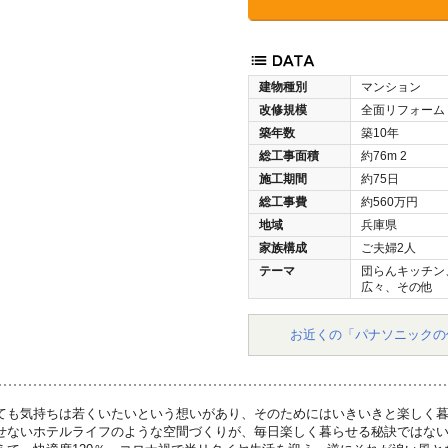
建物種別
マンション
改修規模
全面リフォーム
築年数
築10年
総工事面積
約76m
2
施工期間
約75日
総工事費
約560万円
地域
兵庫県
家族構成
ご夫婦2人
テーマ
団らんキッチン
広々、その他
お近くの「パナソニックの
ても気持ちは若くいたいという想いがあり、そのためにはいきいきと楽しく
せないホテルライフのような空間づくりが、毎日楽しく暮らせる秘訣ではな