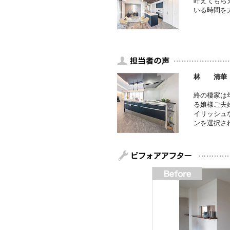
叶えてもら
いる時間を
林 清華
終の棲家は
る娘様ご夫
イリッシュ
ンを選択さ