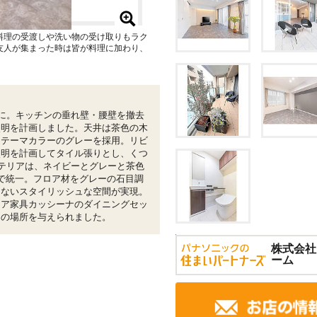
料理の受渡しや洗い物の受け取りもラク
友人が集まった時は皆が料理に加わり、
に。キッチンの垂れ壁・腰壁を撤去
照明を計画しました。天井は茶色の木
はテーマカラーのグレーを採用。リビ
照明を計画してタイル張りとし、くつ
テリアは、ネイビーとグレーと茶色
で統一。フロア材をグレーの石目調
じないスタイリッシュな空間が実現。
リア家具カッシーナのダイニングセッ
りの場所を与えられました。
株式会社
ーム