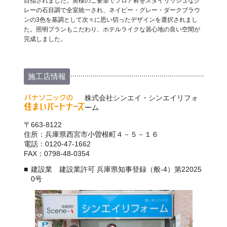
目指されました。奥様のご要望でフロア材をスタイリッシュなグ
レーの石目調で全室統一され、ネイビー・グレー・ダークブラウ
ンの3色を基調として次々に思い切ったデザインを選択されまし
た。照明プランもこだわり、ホテルライクな居心地の良い空間が
完成しました。
施工店情報
株式会社シンエイ・シンエイリフォ
ーム
〒663-8122
住所：兵庫県西宮市小曽根町４－５－１６
電話：0120-47-1662
FAX：0798-48-0354
建設業 建設業許可 兵庫県知事登録（般-4）第22025
0号