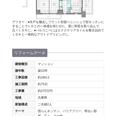
アフター：●吊戸を撤去しフラット対面ペニンシュラ型キッチンに
することでＬＤとの一体感を持たせた。更に和室を取り込んで
広々ＬＤＫに。●バルコニーにはエクステリアタイルを敷き詰めて
ＬＤＫと一体的なアウトドアリビングに。
リフォームデータ
建物種別
マンション
築年数
築10年
工事面積
約18m
2
施工期間
約75日
工事費
約270万円
地域
兵庫県
家族構成
ご夫婦2人
テーマ
団らんキッチン、バリアフリー、明るい部