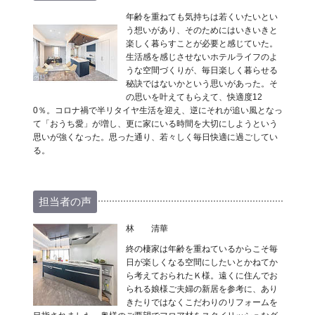
年齢を重ねても気持ちは若くいたいとい
う想いがあり、そのためにはいきいきと
楽しく暮らすことが必要と感じていた。
生活感を感じさせないホテルライフのよ
うな空間づくりが、毎日楽しく暮らせる
秘訣ではないかという思いがあった。そ
の思いを叶えてもらえて、快適度12
0％。コロナ禍で半リタイヤ生活を迎え、逆にそれが追い風となっ
て「おうち愛」が増し、更に家にいる時間を大切にしようという
思いが強くなった。思った通り、若々しく毎日快適に過ごしてい
る。
担当者の声
林 清華
終の棲家は年齢を重ねているからこそ毎
日が楽しくなる空間にしたいとかねてか
ら考えておられたＫ様。遠くに住んでお
られる娘様ご夫婦の新居を参考に、あり
きたりではなくこだわりのリフォームを