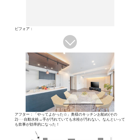
ビフォア：
アフター：「やってよかった☆」奥様のキッチンお勧め(その
2)･･･自動水栓→手が汚れていても水栓が汚れない。なんといって
も炊事が効率的になった！