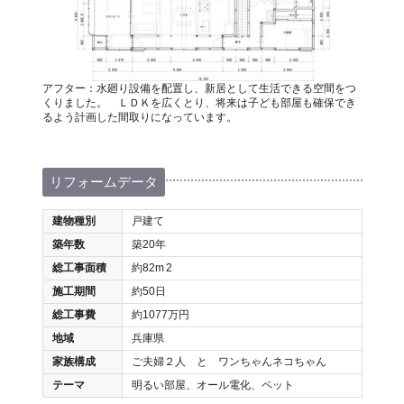
アフター：水廻り設備を配置し、新居として生活できる空間をつ
くりました。 ＬＤＫを広くとり、将来は子ども部屋も確保でき
るよう計画した間取りになっています。
リフォームデータ
建物種別
戸建て
築年数
築20年
総工事面積
約82m
2
施工期間
約50日
総工事費
約1077万円
地域
兵庫県
家族構成
ご夫婦２人 と ワンちゃんネコちゃん
テーマ
明るい部屋、オール電化、ペット