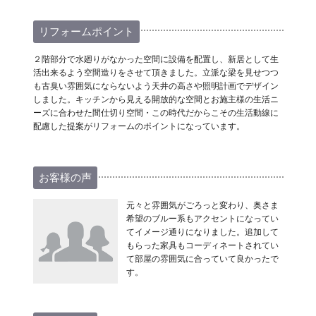
リフォームポイント
２階部分で水廻りがなかった空間に設備を配置し、新居として生
活出来るよう空間造りをさせて頂きました。立派な梁を見せつつ
も古臭い雰囲気にならないよう天井の高さや照明計画でデザイン
しました。キッチンから見える開放的な空間とお施主様の生活ニ
ーズに合わせた間仕切り空間・この時代だからこその生活動線に
配慮した提案がリフォームのポイントになっています。
お客様の声
元々と雰囲気がごろっと変わり、奥さま
希望のブルー系もアクセントになってい
てイメージ通りになりました。追加して
もらった家具もコーディネートされてい
て部屋の雰囲気に合っていて良かったで
す。