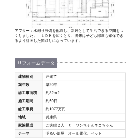
アフター：水廻り設備を配置し、新居として生活できる空間をつ
くりました。 ＬＤＫを広くとり、将来は子ども部屋も確保でき
るよう計画した間取りになっています。
リフォームデータ
建物種別
戸建て
築年数
築20年
総工事面積
約82m
2
施工期間
約50日
総工事費
約1077万円
地域
兵庫県
家族構成
ご夫婦２人 と ワンちゃんネコちゃん
テーマ
明るい部屋、オール電化、ペット