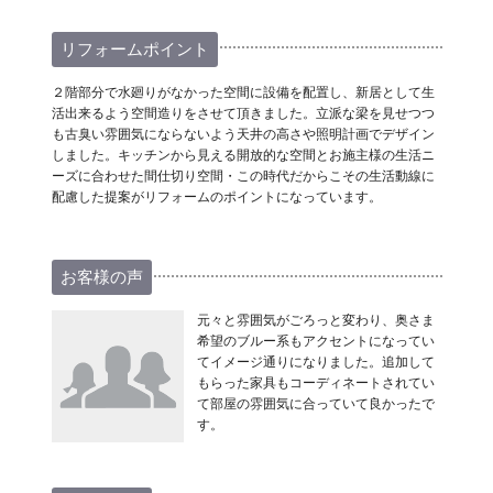
リフォームポイント
２階部分で水廻りがなかった空間に設備を配置し、新居として生
活出来るよう空間造りをさせて頂きました。立派な梁を見せつつ
も古臭い雰囲気にならないよう天井の高さや照明計画でデザイン
しました。キッチンから見える開放的な空間とお施主様の生活ニ
ーズに合わせた間仕切り空間・この時代だからこその生活動線に
配慮した提案がリフォームのポイントになっています。
お客様の声
元々と雰囲気がごろっと変わり、奥さま
希望のブルー系もアクセントになってい
てイメージ通りになりました。追加して
もらった家具もコーディネートされてい
て部屋の雰囲気に合っていて良かったで
す。