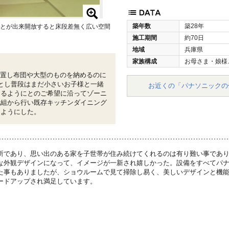
築年数
築28年
ことが出来開放すると床段差無く広い空間
施工期間
約70日
地域
兵庫県
家族構成
お母さま・娘様
を設置し布団や大型のものを納めるのに
とし普段はまだ小さいお子様と一緒
お近くの「パナソニックの
えるようにとのご希望に沿ってゾーニ
地組から行い既存キッチンダイニング
るようにした。
所であり、思い出のある家を子世帯が住み続けてくれるのは有り難い事であ
な外観デザインになって、イメージが一新され嬉しかった。設備をすべてパ
た事もありましたが、ショウルームで見て掃除し易く、美しいデザインと機
ードアップされ満足しています。