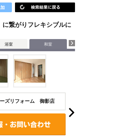
）に繋がりフレキシブルに
浴室
和室
個室
その他
ーズリフォーム 御影店