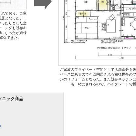
されており、ご主
同居となった。一
ゆったりとした空
ーニングも既存キ
形になったが娘様
確保できた。
ご家族のプライベート空間として店舗部分を
ペースにあるので今回同居される娘様世帯の
ンのリフォームとなった。また既存キッチン
も一緒にされるので、ハイグレードで
ソニック商品
ス