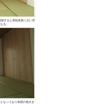
開放すると床段差無く広い空
となる。
納となっており布団の他大き
。