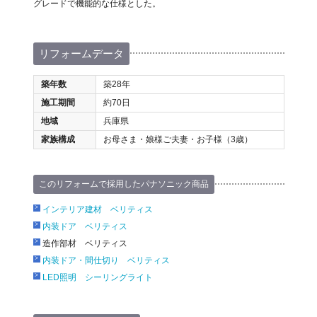
グレードで機能的な仕様とした。
リフォームデータ
築年数
築28年
施工期間
約70日
地域
兵庫県
家族構成
お母さま・娘様ご夫妻・お子様（3歳）
このリフォームで採用したパナソニック商品
インテリア建材 ベリティス
内装ドア ベリティス
造作部材 ベリティス
内装ドア・間仕切り ベリティス
LED照明 シーリングライト