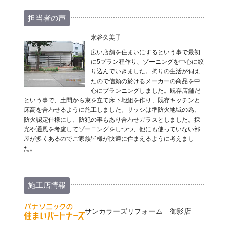
担当者の声
米谷久美子
広い店舗を住まいにするという事で最初
に5プラン程作り、ゾーニングを中心に絞
り込んでいきました。拘りの生活が伺え
たので信頼の於けるメーカーの商品を中
心にプランニングしました。既存店舗だ
という事で、土間から束を立て床下地組を作り、既存キッチンと
床高を合わせるように施工しました。サッシは準防火地域の為、
防火認定仕様にし、防犯の事もあり合わせガラスとしました。採
光や通風を考慮してゾーニングをしつつ、他にも使っていない部
屋が多くあるのでご家族皆様が快適に住まえるように考えまし
た。
施工店情報
サンカラーズリフォーム 御影店