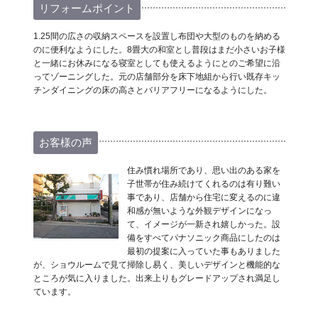
リフォームポイント
1.25間の広さの収納スペースを設置し布団や大型のものを納める
のに便利なようにした。8畳大の和室とし普段はまだ小さいお子様
と一緒にお休みになる寝室としても使えるようにとのご希望に沿
ってゾーニングした。元の店舗部分を床下地組から行い既存キッ
チンダイニングの床の高さとバリアフリーになるようにした。
お客様の声
住み慣れ場所であり、思い出のある家を
子世帯が住み続けてくれるのは有り難い
事であり、店舗から住宅に変えるのに違
和感が無いような外観デザインになっ
て、イメージが一新され嬉しかった。設
備をすべてパナソニック商品にしたのは
最初の提案に入っていた事もありました
が、ショウルームで見て掃除し易く、美しいデザインと機能的な
ところが気に入りました。出来上りもグレードアップされ満足し
ています。