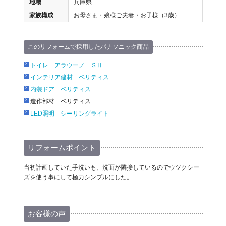
地域
兵庫県
家族構成
お母さま・娘様ご夫妻・お子様（3歳）
このリフォームで採用したパナソニック商品
トイレ アラウーノ ＳⅡ
インテリア建材 ベリティス
内装ドア ベリティス
造作部材 ベリティス
LED照明 シーリングライト
リフォームポイント
当初計画していた手洗いも、洗面が隣接しているのでウツクシー
ズを使う事にして極力シンプルにした。
お客様の声