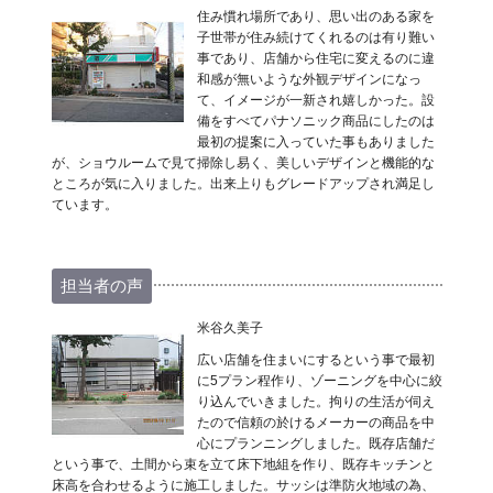
住み慣れ場所であり、思い出のある家を
子世帯が住み続けてくれるのは有り難い
事であり、店舗から住宅に変えるのに違
和感が無いような外観デザインになっ
て、イメージが一新され嬉しかった。設
備をすべてパナソニック商品にしたのは
最初の提案に入っていた事もありました
が、ショウルームで見て掃除し易く、美しいデザインと機能的な
ところが気に入りました。出来上りもグレードアップされ満足し
ています。
担当者の声
米谷久美子
広い店舗を住まいにするという事で最初
に5プラン程作り、ゾーニングを中心に絞
り込んでいきました。拘りの生活が伺え
たので信頼の於けるメーカーの商品を中
心にプランニングしました。既存店舗だ
という事で、土間から束を立て床下地組を作り、既存キッチンと
床高を合わせるように施工しました。サッシは準防火地域の為、