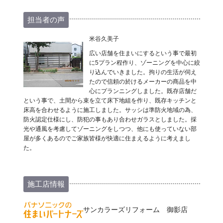
担当者の声
米谷久美子
広い店舗を住まいにするという事で最初
に5プラン程作り、ゾーニングを中心に絞
り込んでいきました。拘りの生活が伺え
たので信頼の於けるメーカーの商品を中
心にプランニングしました。既存店舗だ
という事で、土間から束を立て床下地組を作り、既存キッチンと
床高を合わせるように施工しました。サッシは準防火地域の為、
防火認定仕様にし、防犯の事もあり合わせガラスとしました。採
光や通風を考慮してゾーニングをしつつ、他にも使っていない部
屋が多くあるのでご家族皆様が快適に住まえるように考えまし
た。
施工店情報
サンカラーズリフォーム 御影店