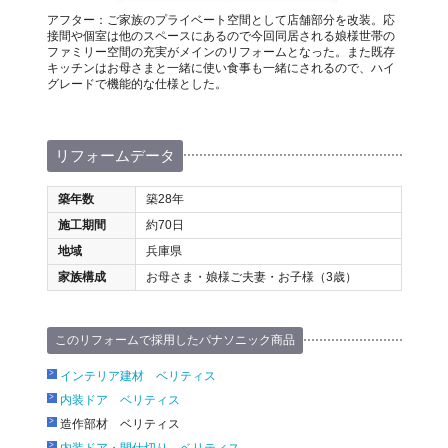
アフター：ご家族のプライベート空間として店舗部分を改装。応
接間や個室は他のスペースにあるので今回同居される娘様世帯の
ファミリー空間の充実がメインのリフォームとなった。また既存
キッチンはお母さまと一緒に使い食事も一緒にされるので、ハイ
グレードで機能的な仕様とした。
リフォームデータ
築年数
築28年
施工期間
約70日
地域
兵庫県
家族構成
お母さま・娘様ご夫妻・お子様（3歳）
このリフォームで採用したパナソニック商品
インテリア建材 ベリティス
内装ドア ベリティス
造作部材 ベリティス
内装ドア・間仕切り ベリティス