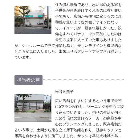
住み慣れ場所であり、思い出のある家を
子世帯が住み続けてくれるのは有り難い
事であり、店舗から住宅に変えるのに違
和感が無いような外観デザインになっ
て、イメージが一新され嬉しかった。設
備をすべてパナソニック商品にしたのは
最初の提案に入っていた事もありました
が、ショウルームで見て掃除し易く、美しいデザインと機能的な
ところが気に入りました。出来上りもグレードアップされ満足し
ています。
担当者の声
米谷久美子
広い店舗を住まいにするという事で最初
に5プラン程作り、ゾーニングを中心に絞
り込んでいきました。拘りの生活が伺え
たので信頼の於けるメーカーの商品を中
心にプランニングしました。既存店舗だ
という事で、土間から束を立て床下地組を作り、既存キッチンと
床高を合わせるように施工しました。サッシは準防火地域の為、