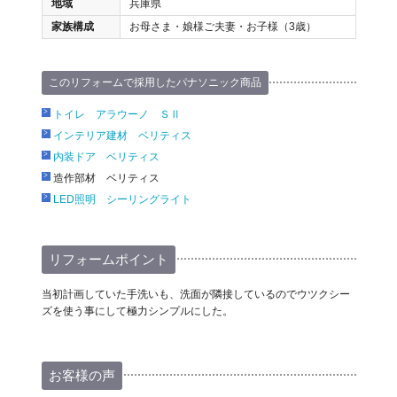
地域
兵庫県
家族構成
お母さま・娘様ご夫妻・お子様（3歳）
このリフォームで採用したパナソニック商品
トイレ アラウーノ ＳⅡ
インテリア建材 ベリティス
内装ドア ベリティス
造作部材 ベリティス
LED照明 シーリングライト
リフォームポイント
当初計画していた手洗いも、洗面が隣接しているのでウツクシー
ズを使う事にして極力シンプルにした。
お客様の声