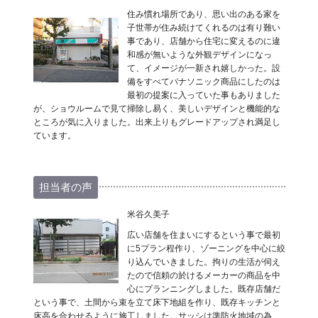
住み慣れ場所であり、思い出のある家を
子世帯が住み続けてくれるのは有り難い
事であり、店舗から住宅に変えるのに違
和感が無いような外観デザインになっ
て、イメージが一新され嬉しかった。設
備をすべてパナソニック商品にしたのは
最初の提案に入っていた事もありました
が、ショウルームで見て掃除し易く、美しいデザインと機能的な
ところが気に入りました。出来上りもグレードアップされ満足し
ています。
担当者の声
米谷久美子
広い店舗を住まいにするという事で最初
に5プラン程作り、ゾーニングを中心に絞
り込んでいきました。拘りの生活が伺え
たので信頼の於けるメーカーの商品を中
心にプランニングしました。既存店舗だ
という事で、土間から束を立て床下地組を作り、既存キッチンと
床高を合わせるように施工しました。サッシは準防火地域の為、