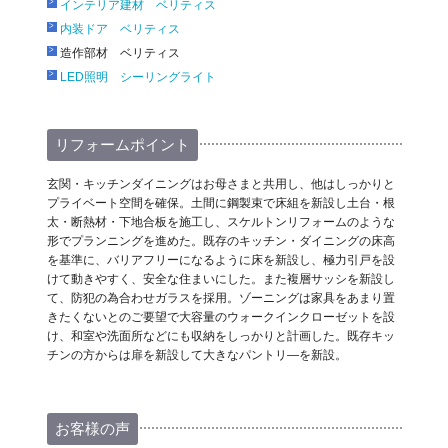
インテリア建材 ベリティス
内装ドア ベリティス
造作部材 ベリティス
LED照明 シーリングライト
リフォームポイント
玄関・キッチンダイニングはお母さまと共用し、他はしっかりと
プライベート空間を確保。土間に鋼製束で床組を新設し土台・根
太・断熱材・下地合板を施工し、スケルトンリフォームのような
形でプランニングを進めた。既存のキッチン・ダイニングの床高
を基準に、バリアフリーになるように床を新設し、極力引戸を設
けて動きやすく、安全な住まいにした。また複層サッシを新設し
て、防犯の為合わせガラスを採用。ゾーニングは家具をあまり置
きたくないとのご要望で大容量のウォークインクローゼットを設
け、和室や洗面所などにも収納をしっかりと計画した。既存キッ
チンの方からは扉を新設して大きなパントリ―を新設。
お客様の声