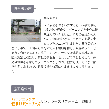
担当者の声
米谷久美子
広い店舗を住まいにするという事で最初
に5プラン程作り、ゾーニングを中心に絞
り込んでいきました。拘りの生活が伺え
たので信頼の於けるメーカーの商品を中
心にプランニングしました。既存店舗だ
という事で、土間から束を立て床下地組を作り、既存キッチンと
床高を合わせるように施工しました。サッシは準防火地域の為、
防火認定仕様にし、防犯の事もあり合わせガラスとしました。採
光や通風を考慮してゾーニングをしつつ、他にも使っていない部
屋が多くあるのでご家族皆様が快適に住まえるように考えまし
た。
施工店情報
サンカラーズリフォーム 御影店