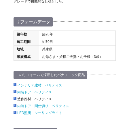
グレードで機能的な仕様とした。
リフォームデータ
築年数
築28年
施工期間
約70日
地域
兵庫県
家族構成
お母さま・娘様ご夫妻・お子様（3歳）
このリフォームで採用したパナソニック商品
インテリア建材 ベリティス
内装ドア ベリティス
造作部材 ベリティス
内装ドア・間仕切り ベリティス
LED照明 シーリングライト