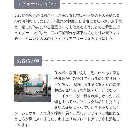
リフォームポイント
1.25間の広さの収納スペースを設置し布団や大型のものを納める
のに便利なようにした。8畳大の和室とし普段はまだ小さいお子様
と一緒にお休みになる寝室としても使えるようにとのご希望に沿
ってゾーニングした。元の店舗部分を床下地組から行い既存キッ
チンダイニングの床の高さとバリアフリーになるようにした。
お客様の声
住み慣れ場所であり、思い出のある家を
子世帯が住み続けてくれるのは有り難い
事であり、店舗から住宅に変えるのに違
和感が無いような外観デザインになっ
て、イメージが一新され嬉しかった。設
備をすべてパナソニック商品にしたのは
最初の提案に入っていた事もありました
が、ショウルームで見て掃除し易く、美しいデザインと機能的な
ところが気に入りました。出来上りもグレードアップされ満足し
ています。