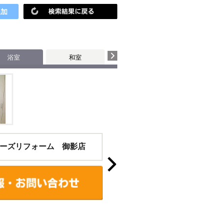
！
浴室
和室
個室
その他
ーズリフォーム 御影店