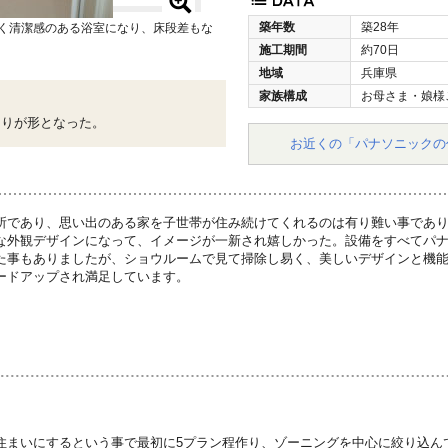
築年数
築28年
るく清潔感のある浴室になり、床段差もな
施工期間
約70日
地域
兵庫県
家族構成
お母さま・娘様
拘りが形となった。
お近くの「パナソニックの
所であり、思い出のある家を子世帯が住み続けてくれるのは有り難い事であ
な外観デザインになって、イメージが一新され嬉しかった。設備をすべてパ
た事もありましたが、ショウルームで見て掃除し易く、美しいデザインと機
ードアップされ満足しています。
住まいにするという事で最初に5プラン程作り、ゾーニングを中心に絞り込ん