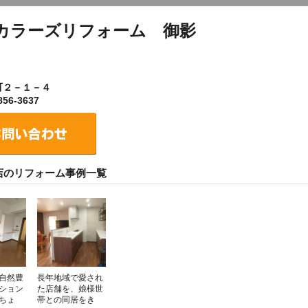
カラーズリフォーム 御影
町２－１－４
56-3637
店のリフォーム事例一覧
自然豊
長年地域で愛され
ション
た店舗を、娘様世
ちょ
帯との同居をき