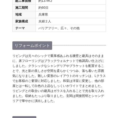
総工事面積
約137m
2
施工期間
約60日
地域
兵庫県
家族構成
夫婦２人
テーマ
バリアフリー、広々、その他
リフォームポイント
リビングは元々のシックで重厚感あふれる腰壁と建具はそのまま
に、床フローリングはブラックウォルナットで格調高い仕上げに
しました。クラシックなシャンデリアやブラケットを配置するこ
とで、光と影の美しさが空間を柔らかくつつみ、落ち着いた雰囲
気になりました。難しい変形のレイアウトのキッチンは、Lクラス
でお客様のご要望に対応しました。和室は洋室に変更し、他の部
屋とは一転して白色の上品なしっくいホワイトでまとめました。
リビングとの取合いの建具はガラスを入れることで光を取り入れ
ました。収納もたっぷり取りました。玄関は間接照明とシャンデ
リアで華やかに演出しました。