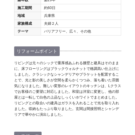
施工期間
約60日
地域
兵庫県
家族構成
夫婦２人
テーマ
バリアフリー、広々、その他
リフォームポイント
リビングは元々のシックで重厚感あふれる腰壁と建具はそのまま
に、床フローリングはブラックウォルナットで格調高い仕上げに
しました。クラシックなシャンデリアやブラケットを配置するこ
とで、光と影の美しさが空間を柔らかくつつみ、落ち着いた雰囲
気になりました。難しい変形のレイアウトのキッチンは、Lクラス
でお客様のご要望に対応しました。和室は洋室に変更し、他の部
屋とは一転して白色の上品なしっくいホワイトでまとめました。
リビングとの取合いの建具はガラスを入れることで光を取り入れ
ました。収納もたっぷり取りました。玄関は間接照明とシャンデ
リアで華やかに演出しました。