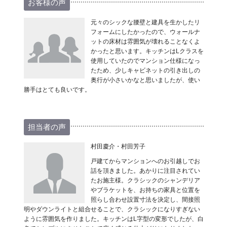
お客様の声
元々のシックな腰壁と建具を生かしたリ
フォームにしたかったので、ウォールナ
ットの床材は雰囲気が壊れることなくよ
かったと思います。キッチンはLクラスを
使用していたのでマンション仕様になっ
たため、少しキャビネットの引き出しの
奥行が小さいかなと思いましたが、使い
勝手はとても良いです。
担当者の声
村田慶介・村田芳子
戸建てからマンションへのお引越しでお
話を頂きました。あかりに注目されてい
たお施主様。クラシックのシャンデリア
やブラケットを、お持ちの家具と位置を
照らし合わせ設置寸法を決定し、間接照
明やダウンライトと組合せることで、クラシックになりすぎない
ように雰囲気を作りました。キッチンはL字型の変形でしたが、白