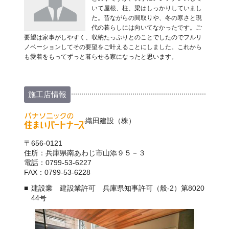
いて屋根、柱、梁はしっかりしていまし
た。昔ながらの間取りや、冬の寒さと現
代の暮らしには向いてなかったです。ご
要望は家事がしやすく、収納たっぷりとのことでしたのでフルリ
ノベーションしてその要望をご叶えることにしました。これから
も愛着をもってずっと暮らせる家になったと思います。
施工店情報
織田建設（株）
〒656-0121
住所：兵庫県南あわじ市山添９５－３
電話：0799-53-6227
FAX：0799-53-6228
建設業 建設業許可 兵庫県知事許可（般-2）第8020
44号