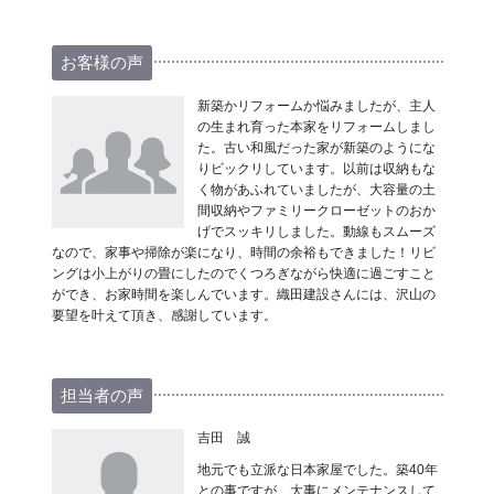
お客様の声
新築かリフォームか悩みましたが、主人
の生まれ育った本家をリフォームしまし
た。古い和風だった家が新築のようにな
りビックリしています。以前は収納もな
く物があふれていましたが、大容量の土
間収納やファミリークローゼットのおか
げでスッキリしました。動線もスムーズ
なので、家事や掃除が楽になり、時間の余裕もできました！リビ
ングは小上がりの畳にしたのでくつろぎながら快適に過ごすこと
ができ、お家時間を楽しんでいます。織田建設さんには、沢山の
要望を叶えて頂き、感謝しています。
担当者の声
吉田 誠
地元でも立派な日本家屋でした。築40年
との事ですが、大事にメンテナンスして