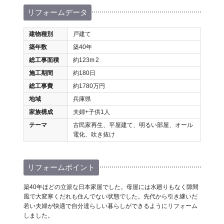
リフォームデータ
建物種別
戸建て
築年数
築40年
総工事面積
約123m
2
施工期間
約180日
総工事費
約1780万円
地域
兵庫県
家族構成
夫婦+子供1人
テーマ
古民家再生、平屋建て、明るい部屋、オール
電化、吹き抜け
リフォームポイント
築40年ほどの立派な日本家屋でした。母屋には水廻りもなく隙間
風で大変寒くだれも住んでない状態でした。先代から引き継いだ
若い夫婦が快適で自分達らしい暮らしができるようにリフォーム
しました。