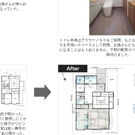
お孫さんが来られ
なっていた。
トイレ本体はアラウーノＳⅡをご採用。もと
ろを手洗いスペースとして利用。お孫さんた
になることはもうありません。下部の配管ス
取付けました。
鎖的で暗かった。
深く整理しにくか
した様子がリビン
面室は使い勝手の
てあり暗かった。