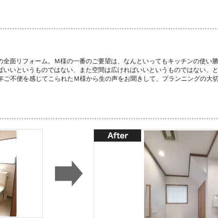
の全面リフォーム。Ｍ様の一番のご要望は、なんといってもキッチンの使い
ばいいというものではない、また空間は広ければいいというものではない、
0年ご不便を感じてこられたＭ様から生の声をお聞きして、プランニングの大