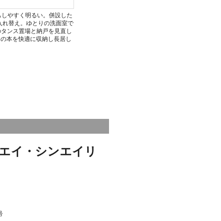
もしやすく明るい。併設した
入れ替え。ゆとりの洗面室で
のタンス置場と納戸を見直し
んの本を快適に収納し長居し
エイ・シンエイリ
号