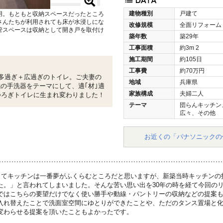
建物種別
戸建て
用。もともと収納スペースだったところ
さんたちが利用されても床が水浸しにな
改修規模
全面リフォーム
管スペースは収納として開き戸を取付け
築年数
築29年
工事面積
約3m
2
施工期間
約105日
工事費
約70万円
多過ぎ＋広過ぎのトイレ。ご夫妻の
地域
兵庫県
の手洗器をテーマにして、適｢材｣適
家族構成
夫婦二人
つろぎトイレに生まれ変わりました！
テーマ
団らんキッチン
広々、その他
お近くの「パナソニックの
ってキッチンは一番夢がふくらむところだと思いますが、新築当時キッチンの
た。」と言われてしまいました。そんな苦い思い出を30年の時を経て今回の
ではこちらの要望だけでなく使い勝手や動線・パントリーの収納などの提案も
入れ替えたことで洗面室空間にゆとりができたことや、ただのタンス置場と
変わらせる提案を頂いたこともよかったです。