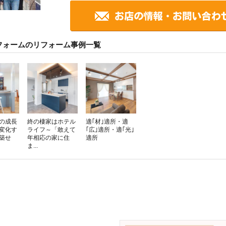
フォームのリフォーム事例一覧
の成長
終の棲家はホテル
適｢材｣適所・適
変化す
ライフ～「敢えて
｢広｣適所・適｢光｣
築せ
年相応の家に住
適所
ま...