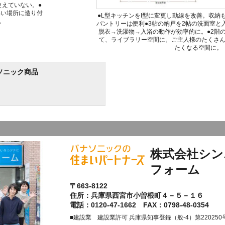
使えていない。●
深い場所に造り付
●L型キッチンをI型に変更し動線を改善。収納
。
パントリーは便利●3帖の納戸を2帖の洗面室と
脱衣→洗濯物→入浴の動作が効率的に。●2階
て、ライブラリー空間に。ご主人様のたくさ
たくなる空間に。
ソニック商品
株式会社シン
フォーム
〒663-8122
住所：兵庫県西宮市小曽根町４－５－１６
電話：0120-47-1662 FAX：0798-48-0354
■建設業 建設業許可 兵庫県知事登録（般-4）第220250