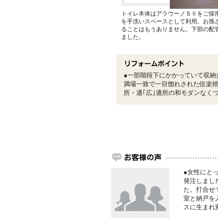
トイレ本体はアラウーノＳⅡをご採
を手洗いスペースとして利用。お孫
ることはもうありません。下部の配
ました。
●一部階段下にかかっていて収納
満場一致で一目惚れされた信楽焼
所・適｢広｣適所の和モダンなく
●女性にと
発注しまし
た。打合せ
室と納戸を
スに生まれ