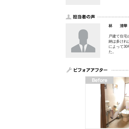
林 清華
戸建て住宅
納は多けれ
によって3
た。