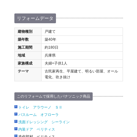
リフォームデータ
建物種別
戸建て
築年数
築40年
施工期間
約180日
地域
兵庫県
家族構成
夫婦+子供1人
テーマ
古民家再生、平屋建て、明るい部屋、オール
電化、吹き抜け
このリフォームで採用したパナソニック商品
トイレ アラウーノ ＳⅡ
バスルーム オフローラ
洗面ドレッシング シーライン
内装ドア ベリティス
造作部材 ベリティス