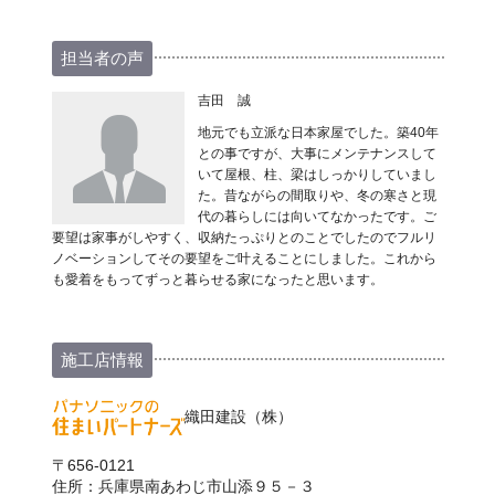
担当者の声
吉田 誠
地元でも立派な日本家屋でした。築40年
との事ですが、大事にメンテナンスして
いて屋根、柱、梁はしっかりしていまし
た。昔ながらの間取りや、冬の寒さと現
代の暮らしには向いてなかったです。ご
要望は家事がしやすく、収納たっぷりとのことでしたのでフルリ
ノベーションしてその要望をご叶えることにしました。これから
も愛着をもってずっと暮らせる家になったと思います。
施工店情報
織田建設（株）
〒656-0121
住所：兵庫県南あわじ市山添９５－３