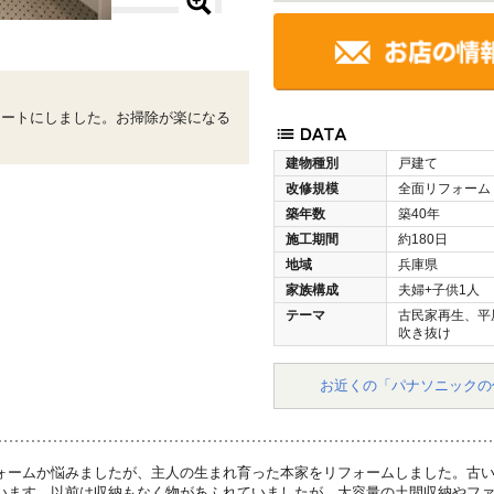
ネートにしました。お掃除が楽になる
建物種別
戸建て
改修規模
全面リフォーム
築年数
築40年
施工期間
約180日
地域
兵庫県
家族構成
夫婦+子供1人
テーマ
古民家再生、平
吹き抜け
お近くの「パナソニックの
ォームか悩みましたが、主人の生まれ育った本家をリフォームしました。古
います。以前は収納もなく物があふれていましたが、大容量の土間収納やフ