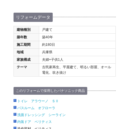
リフォームデータ
建物種別
戸建て
築年数
築40年
施工期間
約180日
地域
兵庫県
家族構成
夫婦+子供1人
テーマ
古民家再生、平屋建て、明るい部屋、オール
電化、吹き抜け
このリフォームで採用したパナソニック商品
トイレ アラウーノ ＳⅡ
バスルーム オフローラ
洗面ドレッシング シーライン
内装ドア ベリティス
造作部材 ベリティス