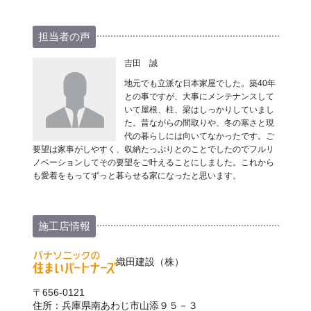
担当者の声
吉田 誠
地元でも立派な日本家屋でした。築40年
との事ですが、大事にメンテナンスして
いて屋根、柱、梁はしっかりしていまし
た。昔ながらの間取りや、冬の寒さと現
代の暮らしには向いてなかったです。ご
要望は家事がしやすく、収納たっぷりとのことでしたのでフルリ
ノベーションしてその要望をご叶えることにしました。これから
も愛着をもってずっと暮らせる家になったと思います。
施工店情報
織田建設（株）
〒656-0121
住所：兵庫県南あわじ市山添９５－３