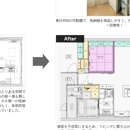
奥行450の可動棚で、収納物を視認しやすく。
一目瞭然！
ゆとりある空間で
具の統一感も難し
ＬＤＫ唯一の収納
づらく、各箇所収
っていました。
個室を子供室にするため、リビングに畳小上