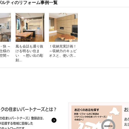
パルティのリフォーム事例一覧
・快 ～
風も会話も通り抜
！収納充実計画！
仕様の
ける明るい住ま
～収納力のキュビ
空間～
い ～想い出の彫
オスと、使い方...
刻...