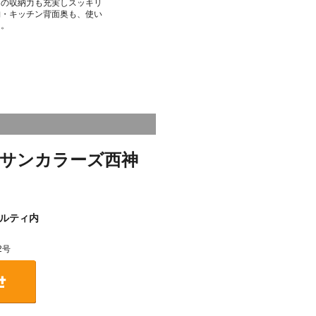
Ｋの収納力も充実しスッキリ
納・キッチン背面奥も、使い
た。
サンカラーズ西神
ルティ内
2号