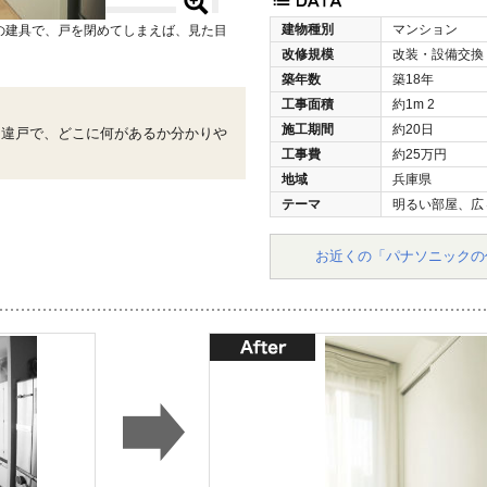
建物種別
マンション
の建具で、戸を閉めてしまえば、見た目
改修規模
改装・設備交換
築年数
築18年
工事面積
約1m
2
施工期間
約20日
引違戸で、どこに何があるか分かりや
工事費
約25万円
地域
兵庫県
テーマ
明るい部屋、広
お近くの「パナソニックの