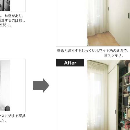
ス。袖壁があり、
調達するのは難し
空間に。
壁紙と調和するしっくいホワイト柄の建具で
目スッキリ。
ースに納まる家具
した。