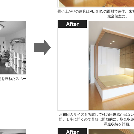
畳小上がりの建具はVERITISの面材で造作。
完全個室に。
納を兼ねたスペー
。
お布団のサイズを考慮して極力圧迫感が出な
間。Ｌ字に開くので普段は開放的に。取合収
洋服収納を計画。