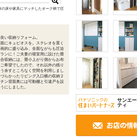
存の床や家具にマッチしたオーク柄で圧
。
の良い収納リフォーム。
一面にキュビオスを。ステレオを置く
計画的に盛り込み、全面ながらも圧迫
プランに！ご夫妻の寝室用に設けた畳
取合収納には、畳小上がり側からお布
をご希望でしたので、それ以外の残り
よう余すところなく空間を利用しまし
いづらかったリビング入口横の収納２
ッチン背面奥には可動棚と引違戸を設
ようにしました。
サンエー
ティ