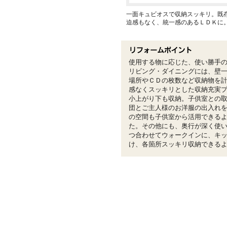
一面キュビオスで収納スッキリ。既
迫感もなく、統一感のあるＬＤＫに
使用する物に応じた、使い勝手
リビング・ダイニングには、壁
場所やＣＤの枚数など収納物を
感なくスッキリとした収納充実
小上がり下も収納。子供室との
団とご主人様のお洋服の出入れ
の空間も子供室から活用できる
た。その他にも、奥行が深く使
つ合わせてウォークインに、キ
け、各箇所スッキリ収納できる