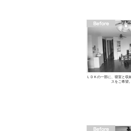
ＬＤＫの一部に、寝室と収
スをご希望