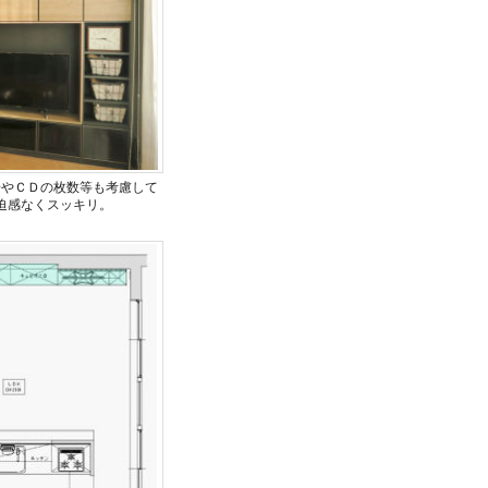
場やＣＤの枚数等も考慮して
迫感なくスッキリ。