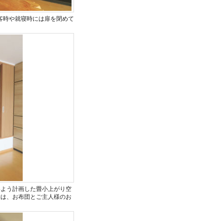
来客時や就寝時には扉を閉めて
いよう計画した畳小上がり空
納は、お布団とご主人様のお