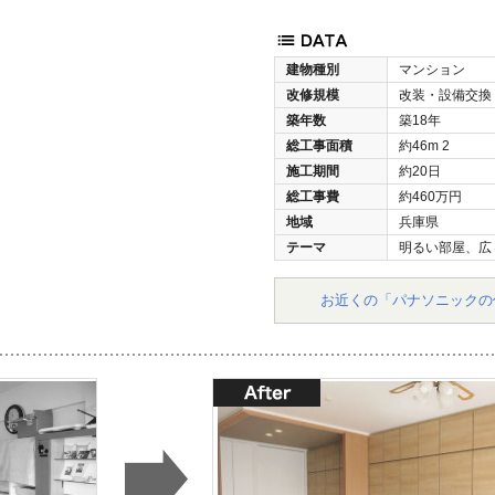
建物種別
マンション
改修規模
改装・設備交換
築年数
築18年
総工事面積
約46m
2
施工期間
約20日
総工事費
約460万円
地域
兵庫県
テーマ
明るい部屋、広
お近くの「パナソニックの