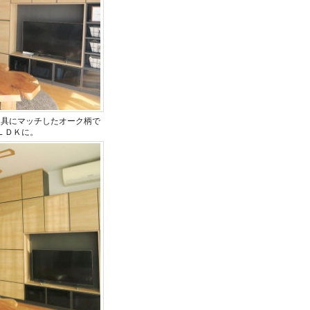
家具にマッチしたオーク柄で
ＬＤＫに。