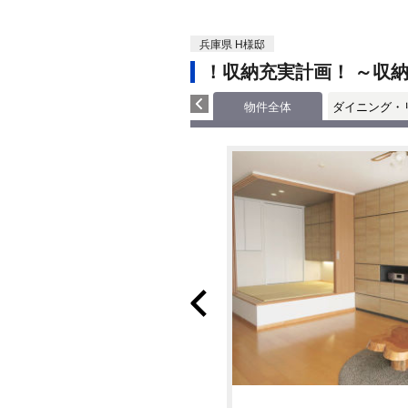
兵庫県 H様邸
！収納充実計画！ ～収
物件全体
ダイニング・