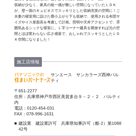
収納が少なく、家具の統一感が難しい空間になっていたＬＤＫ
が、壁一面のキュビオスでスッキリとした収納充実の空間に！ご
夫妻の寝室用に設けた畳小上がり下も収納で、使用される布団サ
イズやイス座面高を考慮して計画。照明や天井アクセントで、雰
囲気あるシックな寝室に。Ｌ字コーナー建具を開放すれば元の空
間とほぼ変わらない広さ感覚で、おしゃれでスッキリとしたＬＤ
Ｋ空間になりました！
施工店情報
サンエース サンカラーズ西神パル
ティ
〒651-2277
住所：兵庫県神戸市西区美賀多台９－２－２ パルティ
内
電話：0120-454-031
FAX：078-996-1631
建設業 建設業許可 兵庫県知事許可（般-2）第1088
42号