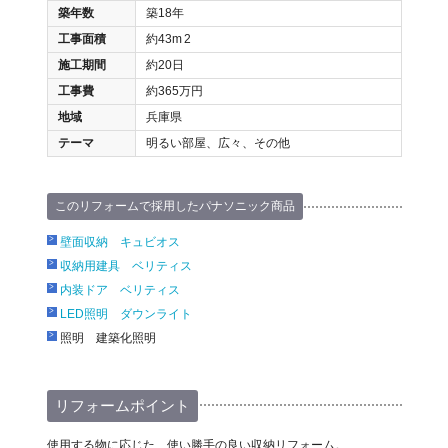
築年数
築18年
工事面積
約43m
2
施工期間
約20日
工事費
約365万円
地域
兵庫県
テーマ
明るい部屋、広々、その他
このリフォームで採用したパナソニック商品
壁面収納 キュビオス
収納用建具 ベリティス
内装ドア ベリティス
LED照明 ダウンライト
照明 建築化照明
リフォームポイント
使用する物に応じた、使い勝手の良い収納リフォーム。