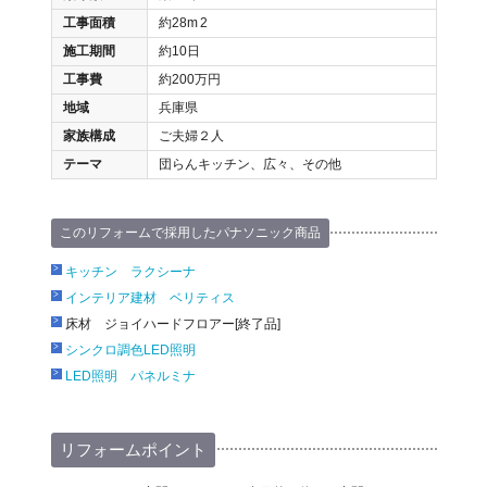
工事面積
約28m
2
施工期間
約10日
工事費
約200万円
地域
兵庫県
家族構成
ご夫婦２人
テーマ
団らんキッチン、広々、その他
このリフォームで採用したパナソニック商品
キッチン ラクシーナ
インテリア建材 ベリティス
床材 ジョイハードフロアー[終了品]
シンクロ調色LED照明
LED照明 パネルミナ
リフォームポイント