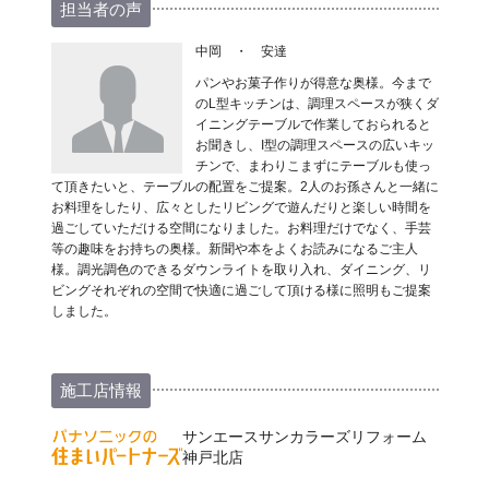
担当者の声
中岡 ・ 安達
パンやお菓子作りが得意な奥様。今まで
のL型キッチンは、調理スペースが狭くダ
イニングテーブルで作業しておられると
お聞きし、I型の調理スペースの広いキッ
チンで、まわりこまずにテーブルも使っ
て頂きたいと、テーブルの配置をご提案。2人のお孫さんと一緒に
お料理をしたり、広々としたリビングで遊んだりと楽しい時間を
過ごしていただける空間になりました。お料理だけでなく、手芸
等の趣味をお持ちの奥様。新聞や本をよくお読みになるご主人
様。調光調色のできるダウンライトを取り入れ、ダイニング、リ
ビングそれぞれの空間で快適に過ごして頂ける様に照明もご提案
しました。
施工店情報
サンエースサンカラーズリフォーム
神戸北店