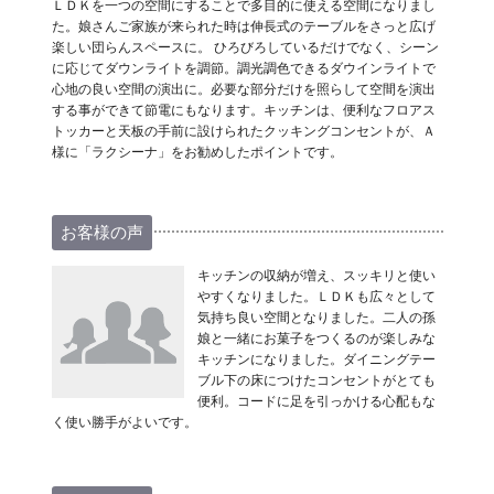
ＬＤＫを一つの空間にすることで多目的に使える空間になりまし
た。娘さんご家族が来られた時は伸長式のテーブルをさっと広げ
楽しい団らんスペースに。 ひろびろしているだけでなく、シーン
に応じてダウンライトを調節。調光調色できるダウインライトで
心地の良い空間の演出に。必要な部分だけを照らして空間を演出
する事ができて節電にもなります。キッチンは、便利なフロアス
トッカーと天板の手前に設けられたクッキングコンセントが、Ａ
様に「ラクシーナ」をお勧めしたポイントです。
お客様の声
キッチンの収納が増え、スッキリと使い
やすくなりました。ＬＤＫも広々として
気持ち良い空間となりました。二人の孫
娘と一緒にお菓子をつくるのが楽しみな
キッチンになりました。ダイニングテー
ブル下の床につけたコンセントがとても
便利。コードに足を引っかける心配もな
く使い勝手がよいです。