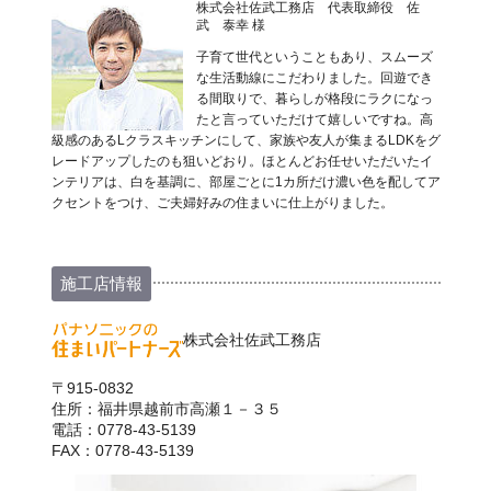
株式会社佐武工務店 代表取締役 佐
武 泰幸 様
子育て世代ということもあり、スムーズ
な生活動線にこだわりました。回遊でき
る間取りで、暮らしが格段にラクになっ
たと言っていただけて嬉しいですね。高
級感のあるLクラスキッチンにして、家族や友人が集まるLDKをグ
レードアップしたのも狙いどおり。ほとんどお任せいただいたイ
ンテリアは、白を基調に、部屋ごとに1カ所だけ濃い色を配してア
クセントをつけ、ご夫婦好みの住まいに仕上がりました。
施工店情報
株式会社佐武工務店
〒915-0832
住所：福井県越前市高瀬１－３５
電話：0778-43-5139
FAX：0778-43-5139