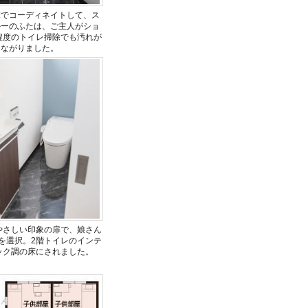
床でコーディネイトして、ス
ルーのふたは、ご主人がショ
程度のトイレ掃除でも汚れが
つながりました。
やさしい印象の扉で、娘さん
を選択。2階トイレのインテ
ック調の床にされました。