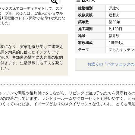
建物種別
戸建て
ラックの床でコーディネイトして、スタ
ビーブルーのふたは、ご主人がショウル
改修規模
建替え
週1回程度のトイレ掃除でも汚れが気にな
築年数
築30年
ました。
施工期間
約120日
地域
福井県
家族構成
1世帯4人
手狭になり、実家を譲り受けて建替え
テーマ
団らんキッチン
と黒を効果的に使ったインテリアで、
を実現。各部屋の壁面に大容量の収納
片付きます。生活動線にも工夫を凝ら
お近くの「パナソニックの
ました。
キッチンで調理や後片付けをしながら、リビングで遊ぶ子供たちを見守れる
びのび過ごしています。ランドリールームやクローゼットも使いやすく、と
つくっていただき、イメージどおりのスタイリッシュな住まいに、とても満