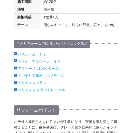
施工期間
約120日
地域
福井県
家族構成
1世帯4人
テーマ
団らんキッチン、明るい部屋、広々、その他
このリフォームで採用したパナソニック商品
バスルーム ＦＺ
トイレ アラウーノ ＳⅡ
アラウーノ L150シリーズ
インテリア建材 ベリティス
ベリティスプラス
ベリティス クラフトレーベル
リフォームポイント
お子様の成長とともに住まいが手狭になり、実家を譲り受けて建
替えることに。白を基調に、グレーと黒を効果的に使ったインテ
リアで、明るくスタイリッシュな住まいを実現。各部屋の壁面に